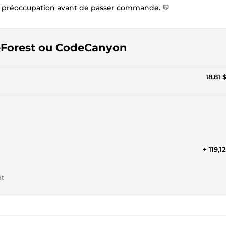
e préoccupation avant de passer commande. 💬
meForest ou CodeCanyon
18,81 
+ 119,1
nt