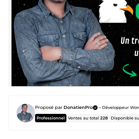
Proposé par
DonatienPro
•
Développeur Wor
Professionnel
Ventes au total
228
Disponible s