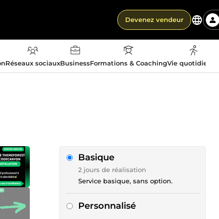
Devenez vendeur
on
Réseaux sociaux
Business
Formations & Coaching
Vie quotidienn
Basique
2 jours de réalisation
Service basique, sans option.
Personnalisé