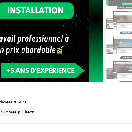
dPress & SEO
ur
ComeUp Direct