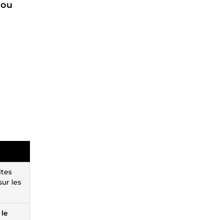
 ou
ites
ur les
 le