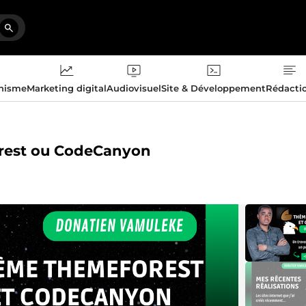
phisme
Marketing digital
Audiovisuel
Site & Développement
Rédacti
orest ou CodeCanyon