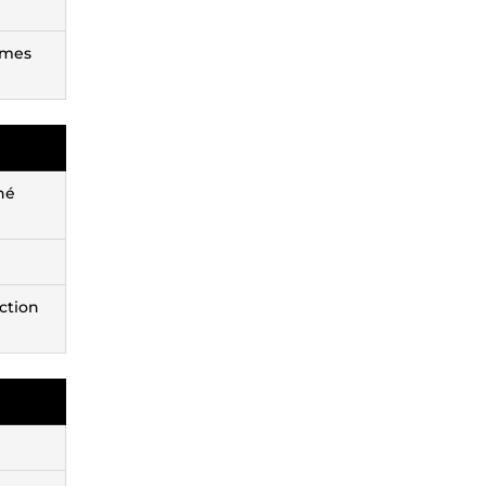
e mes
né
ection