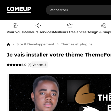
Pour vous
Meilleurs services
Meilleurs freelances
Design & Gra
Site & Développement
Thèmes et plugins
Accueil
Je vais installer votre thème ThemeF
5,0
(3)
Ventes
5