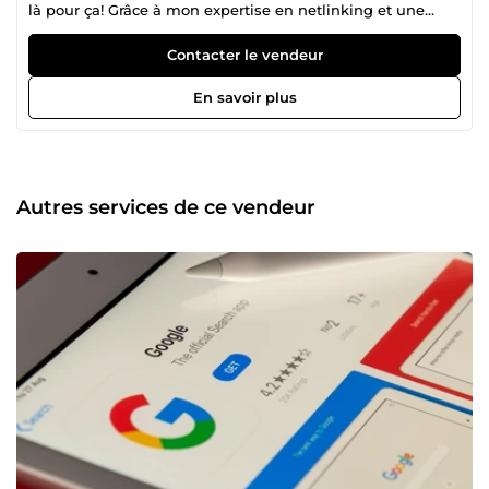
là pour ça! Grâce à mon expertise en netlinking et une
sélection rigoureuse de sites à forte autorité, je t’aide à
obtenir des backlinks SEO puissants, 100 % pertinents
Contacter le vendeur
pour ta niche. ✅ Des liens naturels et efficaces pour
renforcer votre SEO et référencement internet ✅ Des sites
En savoir plus
de qualité avec un excellent Trust Flow et Domain
Authority ✅ Une rédaction soignée et optimisée pour le
référencement web ✅ Un service clé en main et sans
stress (voir mes avis) 🎯 Tu gagnes en visibilité, en
crédibilité et en trafic. 💡 Idéal pour les blogs, sites e-
Autres services de ce vendeur
commerce, prestataires, agences, freelances. Un outil en
marketing internet pour toi! 🚀 Prêt à booster ton SEO?
Commande maintenant et donne à ton site l’autorité qu’il
mérite.