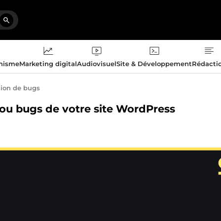
phisme
Marketing digital
Audiovisuel
Site & Développement
Rédacti
tion de bugs
s ou bugs de votre site WordPress