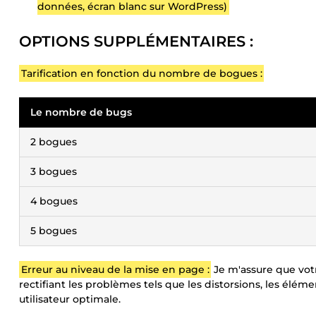
données, écran blanc sur WordPress)
OPTIONS SUPPLÉMENTAIRES :
Tarification en fonction du nombre de bogues :
Le nombre de bugs
2 bogues
3 bogues
4 bogues
5 bogues
Erreur au niveau de la mise en page :
Je m'assure que vot
rectifiant les problèmes tels que les distorsions, les élém
utilisateur optimale.