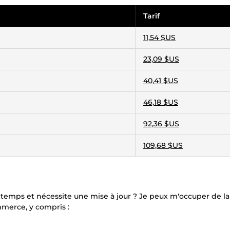
Tarif
11,54 $US
23,09 $US
40,41 $US
46,18 $US
92,36 $US
109,68 $US
 temps et nécessite une mise à jour ? Je peux m'occuper de la
merce, y compris :