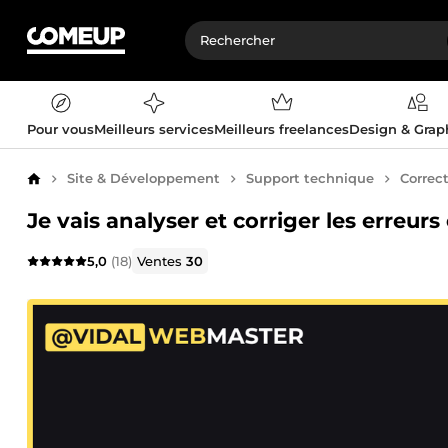
Pour vous
Meilleurs services
Meilleurs freelances
Design & Gra
Site & Développement
Support technique
Correc
Accueil
Je vais analyser et corriger les erreur
5,0
(18)
Ventes
30