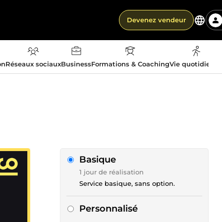
Devenez vendeur
on
Réseaux sociaux
Business
Formations & Coaching
Vie quotidienn
Basique
1 jour de réalisation
Service basique, sans option.
Personnalisé