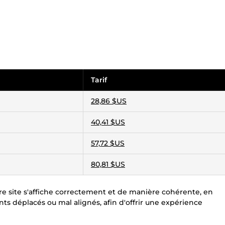
Tarif
28,86 $US
40,41 $US
57,72 $US
80,81 $US
re site s'affiche correctement et de manière cohérente, en
ents déplacés ou mal alignés, afin d'offrir une expérience