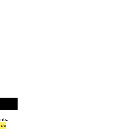
nts.
 de