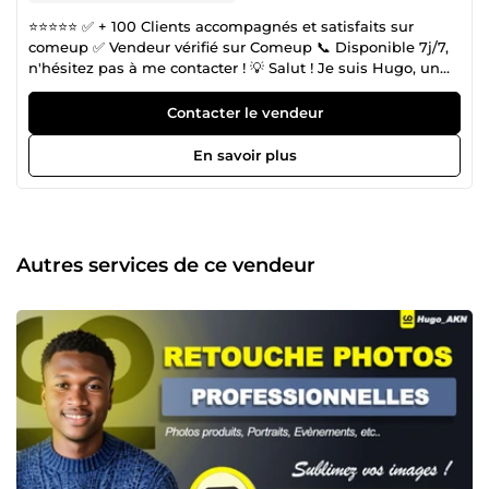
⭐⭐⭐⭐⭐ ✅ + 100 Clients accompagnés et satisfaits sur
comeup ✅ Vendeur vérifié sur Comeup 📞 Disponible 7j/7,
n'hésitez pas à me contacter ! 💡 Salut ! Je suis Hugo, un
graphiste professionnel, passionné par les conceptions
graphiques, les montages et les retouches d'images et
Contacter le vendeur
autres. J'accompagne les entrepreneurs, particuliers, les e-
commercants et organismes dans l'accroissement de leurs
En savoir plus
visibilités en leur fournissant des visuels impactants et
propres. Doté d'une bonne base en communication, je ne
cesse d'augmenter la satisfaction de mes clients à travers
des œuvres qui parlent. 🎨 Fort de plus de 620 projets
réalisés (sur ComeUp et en dehors), aujourd'hui, je suis ravi
Autres services de ce vendeur
de mettre à votre disposition mes compétences sur
ComeUp. Je peux vous accompagner dans divers
domaines du graphisme, notamment : Montage et la
retouche d'image de toute sorte Conception d'image
produit Conception d'image des catalogues moderne de
toute sorte Conception de brochures et flyers
professionnels. Conception de logos plus charte graphique
complète, concevoir un favicon, etc. Et bien d'autres
choses. Grâce à mes applications quotidiennes, j'ai
développé une excellente maîtrise des logiciels phares de
la suite Adobe, améliorant ainsi ma productivité et la