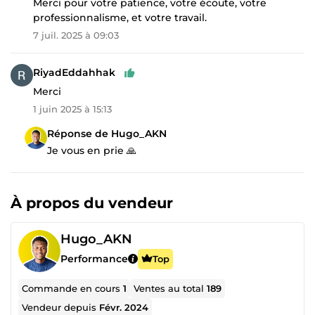
Merci pour votre patience, votre écoute, votre
professionnalisme, et votre travail.
7 juil. 2025 à 09:03
RiyadEddahhak
Merci
1 juin 2025 à 15:13
Réponse de Hugo_AKN
Je vous en prie 🙏
À propos du vendeur
Hugo_AKN
Performance
Top
Commande en cours
1
Ventes au total
189
Vendeur depuis
Févr. 2024