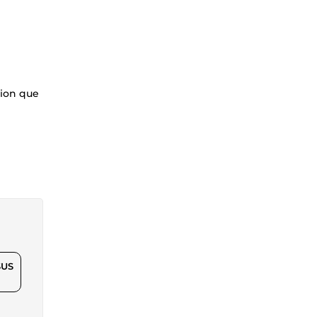
tion que
$US