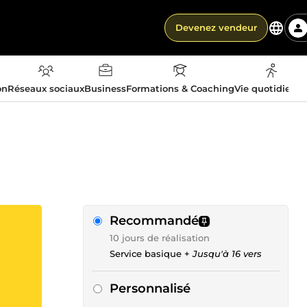
Devenez vendeur
on
Réseaux sociaux
Business
Formations & Coaching
Vie quotidienn
Recommandé
10 jours de réalisation
Service basique +
Jusqu'à 16 vers
Personnalisé