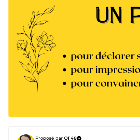
Proposé par
QI148