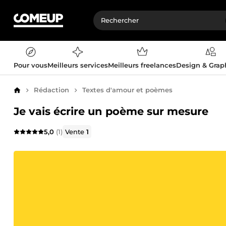
Pour vous
Meilleurs services
Meilleurs freelances
Design & Gra
Rédaction
Textes d'amour et poèmes
Accueil
Je vais écrire un poème sur mesure
5,0
(1)
Vente
1