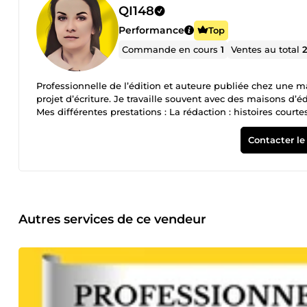
QI148
Performance
Top
Commande en cours
1
Ventes au total
Professionnelle de l’édition et auteure publiée chez une m
projet d’écriture. Je travaille souvent avec des maisons d’é
Mes différentes prestations : La rédaction : histoires courtes, livres entiers, poèmes, etc. La réécriture/reformulation de textes La
correction de chansons La bêta-lecture Votre satisfaction est ma priorité. N’hésitez pas à me contacter si vous avez la moindre
question. Je vous répondrai dans les plus brefs délais.
Contacter le
Autres services de ce vendeur