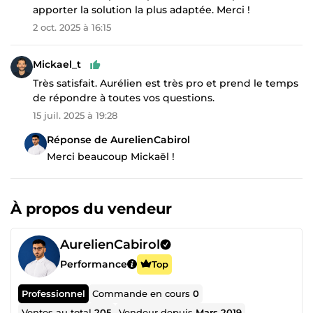
apporter la solution la plus adaptée. Merci !
2 oct. 2025 à 16:15
Mickael_t
Très satisfait. Aurélien est très pro et prend le temps
de répondre à toutes vos questions.
15 juil. 2025 à 19:28
Réponse de AurelienCabirol
Merci beaucoup Mickaël !
À propos du vendeur
AurelienCabirol
Performance
Top
Professionnel
Commande en cours
0
Ventes au total
205
Vendeur depuis
Mars 2019