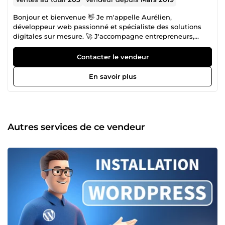
Bonjour et bienvenue 👋 Je m'appelle Aurélien,
développeur web passionné et spécialiste des solutions
digitales sur mesure. 🚀 J'accompagne entrepreneurs,
indépendants, TPE et entreprises dans la création,
l’optimisation et le développement de leur présence en
Contacter le vendeur
ligne. Mes domaines d’expertise : Création de sites web
(site vitrine, e-commerce, landing page, sur mesure)
En savoir plus
Développement d’applications mobiles (Android &amp;
iOS) Référencement Google : SEO (naturel) &amp; SEA
(publicitaire) Emails professionnels : configuration,
délivrabilité, serveurs mail Développement &amp;
solutions techniques personnalisées Au-delà de la
Autres services de ce vendeur
technique, ma priorité est simple : la réussite de votre
projet. Lorsque je travaille avec un client, je m’implique
pleinement, avec rigueur, méthode et exigence. J’accorde
une grande importance aux détails, à la qualité du travail
livré et à la compréhension réelle de vos besoins. Je me
considère comme un véritable artisan du digital :
quelqu’un qui cherche constamment à approfondir ses
compétences, à maîtriser ses outils et à produire des
solutions solides, performantes et durables. ⚙️ Mon objectif
n’est pas seulement de créer un site ou résoudre un