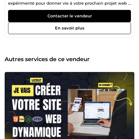
expérimenté pour donner vie à votre prochain projet web ?
Ne cherchez pas plus loin ! Je suis un expert en
développement PHP personnalisé, ainsi qu'en frameworks
Contacter le vendeur
Laravel et Code-igniter. Avec une compréhension profonde
de HTML, CSS, JavaScript, et MySQL, je peux créer une
En savoir plus
application web qui est adaptée à vos besoins et objectifs
spécifiques. Que vous soyez à la recherche d'un simple
site web brochure ou d'une application web complexe, j'ai
les compétences et l'expérience nécessaires pour vous
fournir une solution de haute qualité qui réponde à vos
Autres services de ce vendeur
exigences. Je mets l'accent sur l'expérience utilisateur, les
performances et l'évolutivité.