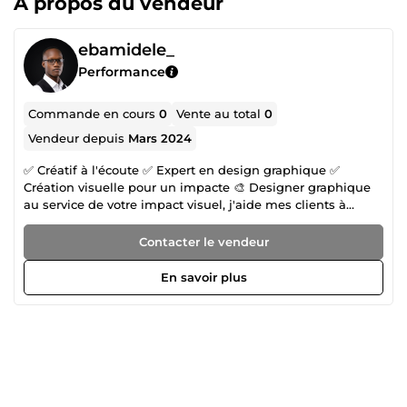
À propos du vendeur
ebamidele_
Performance
Commande en cours
0
Vente au total
0
Vendeur depuis
Mars 2024
✅ Créatif à l'écoute ✅ Expert en design graphique ✅
Création visuelle pour un impacte 🎨 Designer graphique
au service de votre impact visuel, j'aide mes clients à
marquer les esprits grâce à des supports de
communication qui captent l’attention et reflètent
Contacter le vendeur
fidèlement leur vision. Avec 3 ans d’expérience en
autodidacte et une maîtrise de la suite Adobe (Photoshop,
En savoir plus
Illustrator, InDesign), je transforme chaque projet en un
visuel unique, pensé pour attirer, convaincre et inspirer.
Pourquoi travailler avec moi ? ✅ Créativité constante :
Chaque projet est pour moi une opportunité de réinventer
les standards du design tout en respectant les objectifs de
mes clients. Je m'inspire des tendances actuelles pour
proposer des idées originales et percutantes. ✅ Écoute