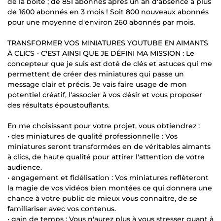
de la boîte ; de 851 abonnés après un an d'absence à plus
de 1600 abonnés en 3 mois ! Soit 800 nouveaux abonnés
pour une moyenne d'environ 260 abonnés par mois.
TRANSFORMER VOS MINIATURES YOUTUBE EN AIMANTS
À CLICS - C'EST AINSI QUE JE DÉFINI MA MISSION : Le
concepteur que je suis est doté de clés et astuces qui me
permettent de créer des miniatures qui passe un
message clair et précis. Je vais faire usage de mon
potentiel créatif, l'associer à vos désir et vous proposer
des résultats époustouflants.
En me choisissant pour votre projet, vous obtiendrez :
• des miniatures de qualité professionnelle : Vos
miniatures seront transformées en de véritables aimants
à clics, de haute qualité pour attirer l'attention de votre
audience.
• engagement et fidélisation : Vos miniatures reflèteront
la magie de vos vidéos bien montées ce qui donnera une
chance à votre public de mieux vous connaitre, de se
familiariser avec vos contenus.
• gain de temps : Vous n'aurez plus à vous stresser quant à