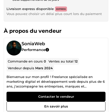
Livraison express disponible
EXPRESS
Vous pouvez choisir un délai plus court lors du paiement
À propos du vendeur
SoniaWeb
Performance
Commande en cours
0
Ventes au total
12
Vendeur depuis
Mars 2024
Bienvenue sur mon profil ! Freelance spécialisée en
marketing digital et développement web depuis plus de 6
ans, j'accompagne les entreprises, marques et
infopreneurs dans la création de plateformes
performantes et la génération de ventes. Mon objectif ?
Contacter le vendeur
Transformer vos prospects en clients fidèles grâce à un
écosystème digital parfaitement huilé, combinant la
En savoir plus
puissance du code, le design d'interface et la psychologie