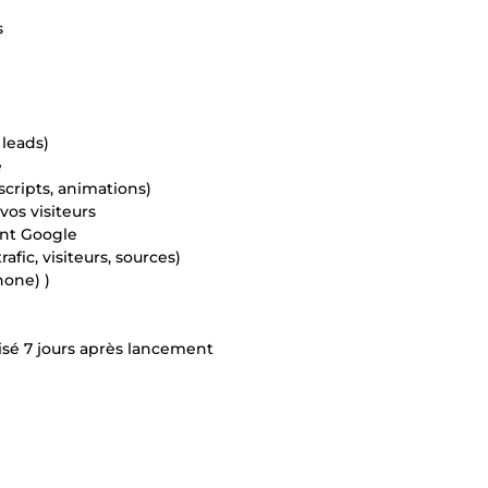
s
 leads)
é
cripts, animations)
vos visiteurs
ent Google
afic, visiteurs, sources)
hone) )
lisé 7 jours après lancement