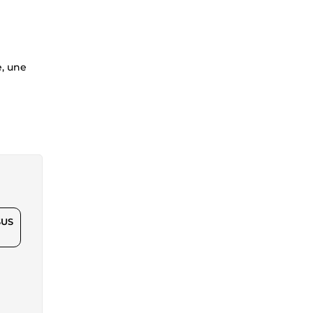
e, une
$US