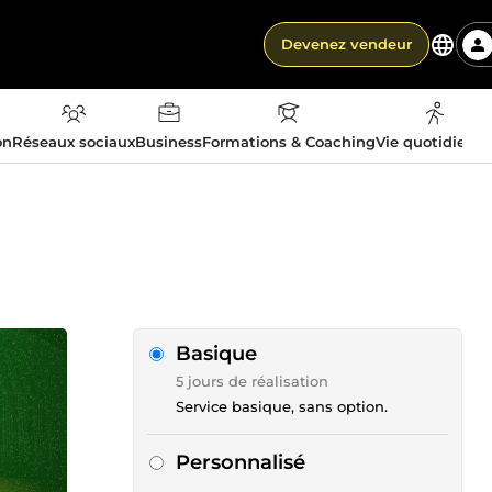
Devenez vendeur
on
Réseaux sociaux
Business
Formations & Coaching
Vie quotidienn
Basique
5 jours de réalisation
Service basique, sans option.
Personnalisé