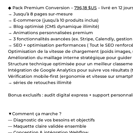
◆ Pack Premium Conversion –
796,18 $US
– livré en 12 jour
→ Jusqu’à 8 pages sur-mesure
→ E-commerce (jusqu’à 10 produits inclus)
→ Blog optimisé (CMS dynamique illimité)
→ Animations personnalisées premium
→ 3 fonctionnalités avancées (ex. Stripe, Calendly, gestion
→ SEO + optimisation performances ( Tout le SEO renforc
Optimisation de la vitesse de chargement (poids images, s
Amélioration du maillage interne stratégique pour guider 
Structure technique optimisée pour un meilleur classem
Intégration de Google Analytics pour suivre vos résultats (tr
Vérification mobile-first (ergonomie et vitesse sur smartp
→ séries de retouches illimité
Bonus exclusifs : audit digital express + support personna
▼Comment ça marche ?
— Diagnostic de vos besoins et objectifs
— Maquette claire validée ensemble
— Conception & intégration Webflow