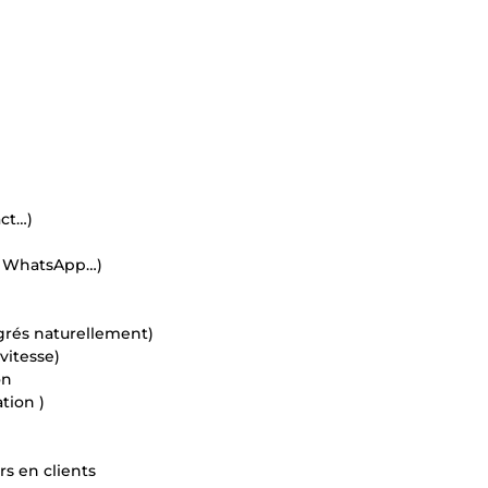
act…)
n, WhatsApp…)
grés naturellement)
vitesse)
on
tion )
rs en clients