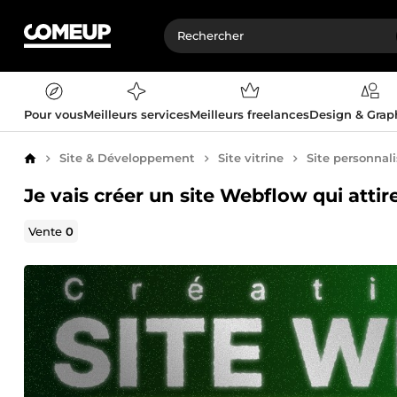
Pour vous
Meilleurs services
Meilleurs freelances
Design & Gra
Site & Développement
Site vitrine
Site personnal
Accueil
Je vais créer un site Webflow qui attir
Vente
0