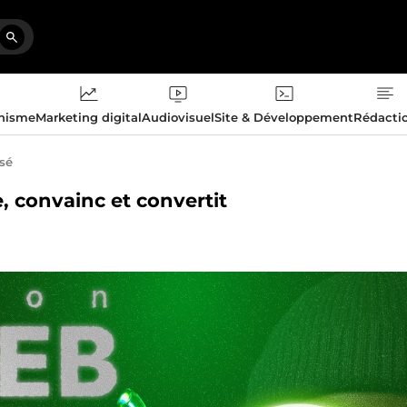
phisme
Marketing digital
Audiovisuel
Site & Développement
Rédacti
isé
e, convainc et convertit