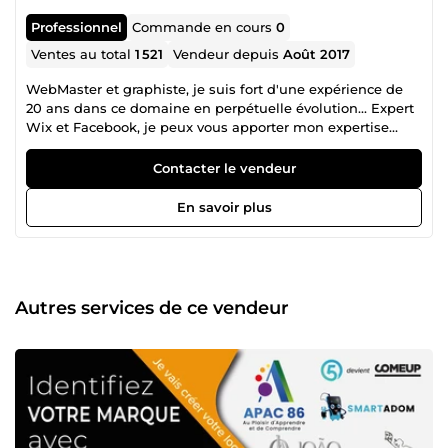
Professionnel
Commande en cours
0
Ventes au total
1 521
Vendeur depuis
Août 2017
WebMaster et graphiste, je suis fort d'une expérience de
20 ans dans ce domaine en perpétuelle évolution... Expert
Wix et Facebook, je peux vous apporter mon expertise
ainsi que de nombreux conseils pour optimiser au mieux
votre communication numérique. Parce qu'aujourd'hui, un
Contacter le vendeur
site web, une bannière, une page Facebook, une publicité
ou un logo sont indispensables, je suis à votre écoute et
En savoir plus
vous propose mes services de qualité pour un budget
raisonnable. N'hésitez pas à consulter mes nombreux avis
pour vous confirmer mon professionnalisme et ma
réactivité.
Autres services de ce vendeur