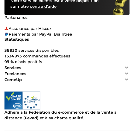
Notre service clients est à votre disposition
sur notre
centre d’aide
Partenaires
Assurance par Hiscox
Paiements par PayPal Braintree
Statistiques
38 930
services disponibles
1 334 973
commandes effectuées
99 %
d’avis positifs
Services
Freelances
ComeUp
Adhère à la Fédération du e-commerce et de la vente à
distance (Fevad) et à sa charte qualité.