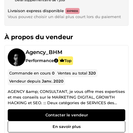
Livraison express disponible
EXPRESS
Vous pouvez choisir un délai plus court lors du paiement
À propos du vendeur
Agency_BHM
Performance
Top
Commande en cours
0
Ventes au total
320
Vendeur depuis
Janv. 2020
AGENCY &amp; CONSULTANT, je vous offre mes expertises
et mes conseils sur le MARKETING DIGITAL, GROWTH
HACKING et SEO. ::: Deux catégories de SERVICES des
FORMATIONS &amp; PRESTATION DE SERVICES en
MARKETING. PRESTATION DE SERVICES : Si vous avez un
Contacter le vendeur
entreprise, site ou compte de réseaux social, je suis là pour
vous aidez à développer dans votre IMAGE DE MARQUE et
En savoir plus
votre BRANDING essentiel en 2026. FORMATIONS : Je vous