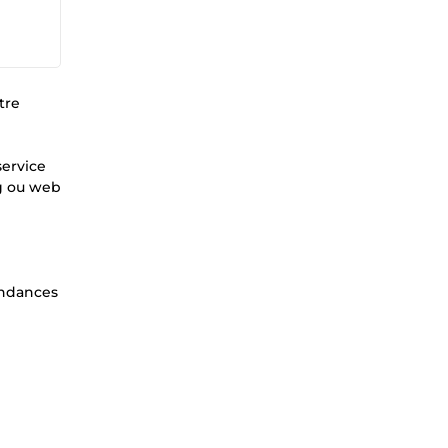
tre
service
og ou web
endances