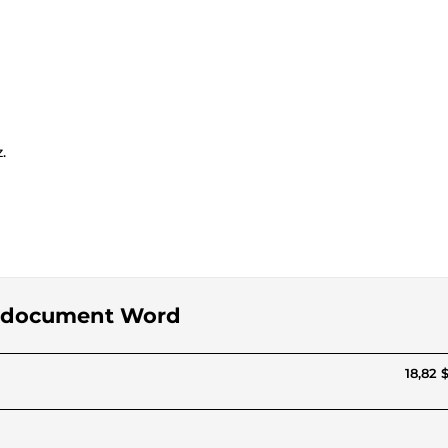
.
os document Word
18,82 