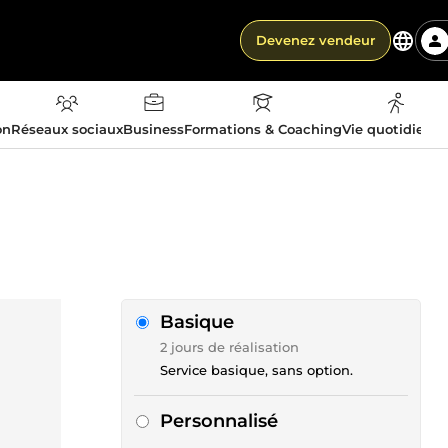
Devenez vendeur
on
Réseaux sociaux
Business
Formations & Coaching
Vie quotidienn
Basique
2 jours de réalisation
Service basique, sans option.
Personnalisé