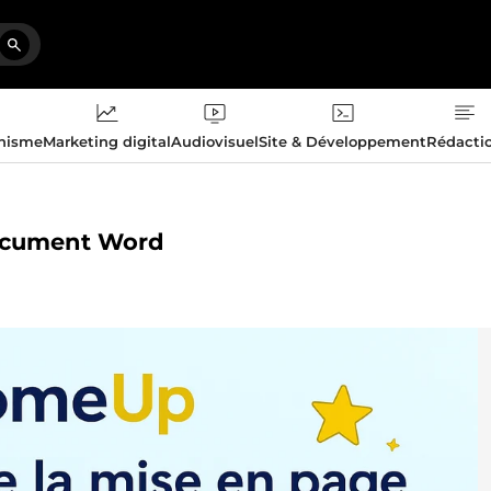
phisme
Marketing digital
Audiovisuel
Site & Développement
Rédacti
 document Word