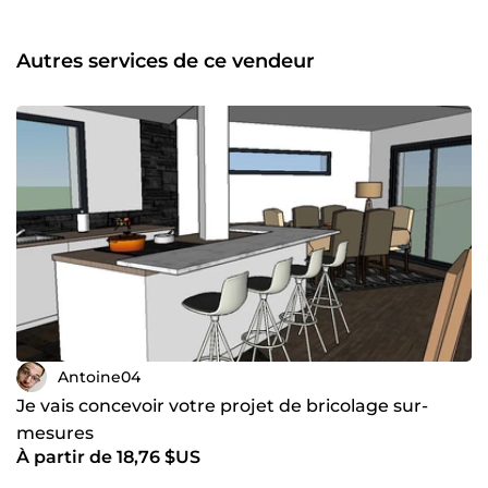
collège et lycée. -&gt; Conseils et accompagnement dans
les devoirs -&gt; Fiches méthodes -&gt; Astuces pratiques
d'acquisition de connaissances Cours d'enseignement
Autres services de ce vendeur
supérieur en visioconférence dans le domaine du Génie
Civil, spécialité structure toute matière confondue. -&gt;
Résolution d'exercices et compréhension de cours -&gt;
Fiche de partiels -&gt; Conseils et méthodo Astuces paris
sportifs -&gt; 100 % gagnant -&gt; Feuille de calculs Excel
pour test de méthodes Tout savoir sur les sondages
rémunérés -&gt; Sites viables et sérieux -&gt; Conseils et
astuces de rapidité Les applications mobiles
rémunératrices -&gt; Applications qui payent vraiment -
&gt; Revenus 30 min par jour sur mobile
Antoine04
Je vais concevoir votre projet de bricolage sur-
mesures
À partir de 18,76 $US