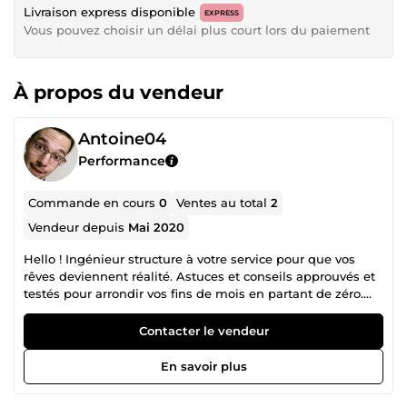
Livraison express disponible
EXPRESS
Vous pouvez choisir un délai plus court lors du paiement
À propos du vendeur
Antoine04
Performance
Commande en cours
0
Ventes au total
2
Vendeur depuis
Mai 2020
Hello ! Ingénieur structure à votre service pour que vos
rêves deviennent réalité. Astuces et conseils approuvés et
testés pour arrondir vos fins de mois en partant de zéro.
Mes mots clés, la rigueur, la patience et la volonté.
Conception de vos petits projets de bricolage sur-mesures
Contacter le vendeur
-&gt; Modèles 3D -&gt; Métrés et quantitatifs des matériaux
-&gt; Plans et coupes 2D d'exécution -&gt; Prix estimatifs
En savoir plus
optimisés au plus bas Cours de soutien scolaire et de
méthodologie en visioconférence pour élèves de primaire,