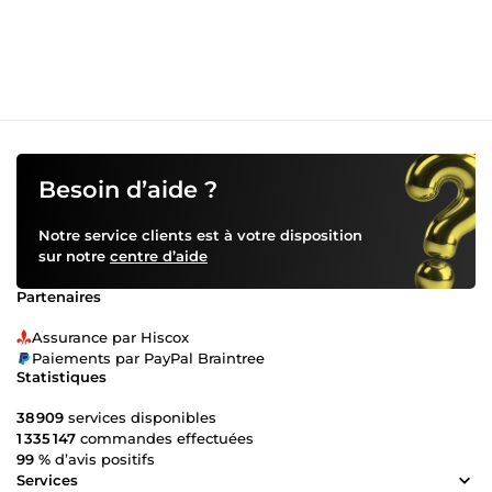
chez vous. En parallèle, je fais de la publicité en ligne pour
amener plein de nouveaux clients potentiels directement
sur votre boutique Shopify. Comme un vrai professionnel,
je sais exactement où et comment montrer vos produits
aux bonnes personnes au bon moment. Avec mes
compétences éprouvées, votre boutique Shopify deviendra
un succès ! Les ventes décolleront et votre entreprise
prospérera. Alors n'attendez plus, faites-moi confiance dès
maintenant pour booster votre business en ligne !
Besoin d’aide ?
Notre service clients est à votre disposition
sur notre
centre d’aide
Partenaires
Assurance par Hiscox
Paiements par PayPal Braintree
Statistiques
38 909
services disponibles
1 335 147
commandes effectuées
99 %
d’avis positifs
Services