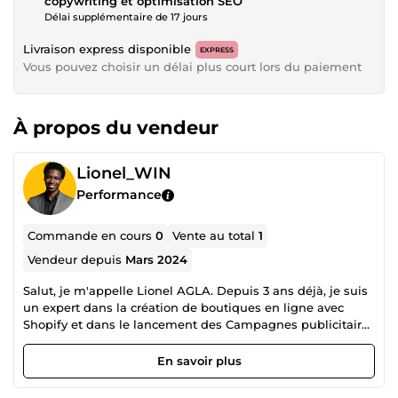
copywriting et optimisation SEO
Délai supplémentaire de 17 jours
Livraison express disponible
EXPRESS
Vous pouvez choisir un délai plus court lors du paiement
À propos du vendeur
Lionel_WIN
Performance
Commande en cours
0
Vente au total
1
Vendeur depuis
Mars 2024
Salut, je m'appelle Lionel AGLA. Depuis 3 ans déjà, je suis
un expert dans la création de boutiques en ligne avec
Shopify et dans le lancement des Campagnes publicitaires
de vente. Mon travail, c'est d'aider les entrepreneurs
comme vous à vendre leurs produits sur internet. Avec
En savoir plus
Shopify, je construis des boutiques en ligne belles, rapides
et faciles à utiliser pour que vos clients adorent acheter