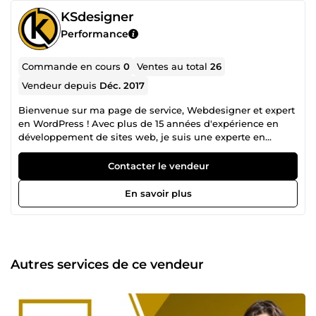
KSdesigner
Performance
Commande en cours
0
Ventes au total
26
Vendeur depuis
Déc. 2017
Bienvenue sur ma page de service, Webdesigner et expert
en WordPress ! Avec plus de 15 années d'expérience en
développement de sites web, je suis une experte en
WordPress qui offre une gamme de services pour aider les
clients à atteindre leurs objectifs en ligne. J'allie mes
Contacter le vendeur
compétences en design et en développement pour créer
des sites web WordPress esthétiquement attrayants,
En savoir plus
fonctionnels et adaptés aux besoins de mes clients. En
tant que Webdesigner et expert en WordPress, je propose
une gamme de services, notamment : 👉 La conception de
sites web WordPress modernes et professionnels 👉 La
création de sites web WordPress adaptatifs pour une
Autres services de ce vendeur
expérience utilisateur optimale sur tous les appareils 👉
L'optimisation des images et des médias pour améliorer
les performances des sites web WordPress 👉
L'optimisation de la vitesse et de la performance des sites