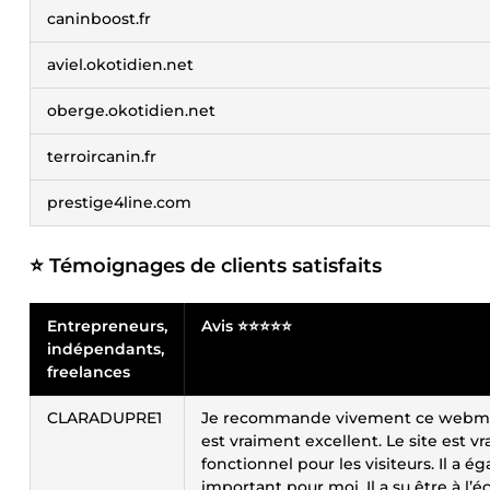
caninboost.fr
aviel.okotidien.net
oberge.okotidien.net
terroircanin.fr
prestige4line.com
⭐ Témoignages de clients satisfaits
Entrepreneurs,
Avis ⭐⭐⭐⭐⭐
indépendants,
freelances
CLARADUPRE1
Je recommande vivement ce webmaster !
est vraiment excellent. Le site est 
fonctionnel pour les visiteurs. Il a 
important pour moi. Il a su être à l’