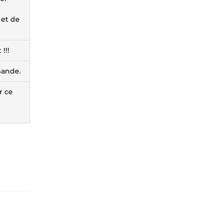
 et de
!!!
mande.
r ce