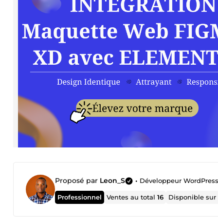
Proposé par
Leon_S
•
Développeur WordPress |
Professionnel
Ventes au total
16
Disponible su