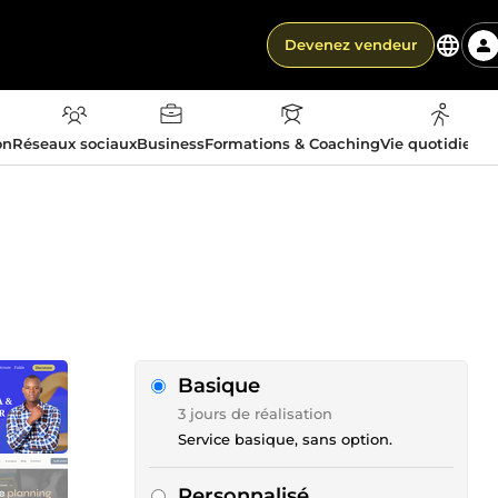
Devenez vendeur
on
Réseaux sociaux
Business
Formations & Coaching
Vie quotidienn
Basique
3 jours de réalisation
Service basique, sans option.
Personnalisé