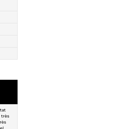
tat
 très
très
el