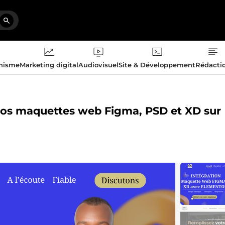
phisme
Marketing digital
Audiovisuel
Site & Développement
Rédacti
 vos maquettes web Figma, PSD et XD sur