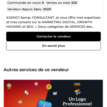
Commande en cours
0
Ventes au total
320
Vendeur depuis
Janv. 2020
AGENCY &amp; CONSULTANT, je vous offre mes expertises
et mes conseils sur le MARKETING DIGITAL, GROWTH
HACKING et SEO. ::: Deux catégories de SERVICES des
FORMATIONS &amp; PRESTATION DE SERVICES en
MARKETING. PRESTATION DE SERVICES : Si vous avez un
Contacter le vendeur
entreprise, site ou compte de réseaux social, je suis là pour
vous aidez à développer dans votre IMAGE DE MARQUE et
En savoir plus
votre BRANDING essentiel en 2026. FORMATIONS : Je vous
propose des formations dans le Marketing Digital : Le mot
de la fin et surtout le début d'une collaboration, le dernier
ingrédient pour réussir dans le business sur internet et un
mental de GAGNANT et PASSER A L'ACTION... ✔️ AGENCY
Autres services de ce vendeur
&amp; CONSULTANT BHM