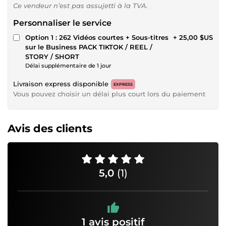
Ce vendeur n’est pas assujetti à la TVA.
Personnaliser le service
Option 1 : 262 Vidéos courtes + Sous-titres
+ 25,00 $US
sur le Business PACK TIKTOK / REEL /
STORY / SHORT
Délai supplémentaire de 1 jour
Livraison express disponible
EXPRESS
Vous pouvez choisir un délai plus court lors du paiement
Avis des clients
5,0
(1)
1 avis positif