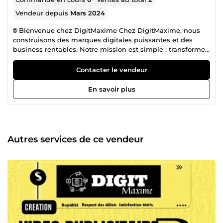
Vendeur depuis
Mars 2024
🌐 Bienvenue chez DigitMaxime Chez DigitMaxime, nous
construisons des marques digitales puissantes et des
business rentables. Notre mission est simple : transformer
votre présence en ligne en moteur de croissance. 💼 Nos
domaines d’expertise : 🛍️ Création de boutiques Shopify
Contacter le vendeur
modernes et optimisées 🎨 Design &amp; identité visuelle
haut de gamme 📈 Publicité digitale (Meta Ads, TikTok
En savoir plus
Ads, Google Ads) ✍️ Rédaction SEO, Copywriting &amp;
storytelling de marque 🎬 Montage vidéo &amp; visuels
publicitaires captivants 🧠 Stratégies e-commerce &amp;
tunnels de vente performants 🎯 Pourquoi DigitMaxime ?
Parce que nous ne livrons pas simplement des services…
Autres services de ce vendeur
👉 Nous créons de la valeur, de la croissance et de la
crédibilité autour de votre marque. Nous travaillons avec
rigueur, créativité et passion pour propulser chaque projet
vers le succès. 📩 Discutons de votre projet dès aujourd’hui
! Avec DigitMaxime, passez de l’idée au résultat. ✨ Votre
réussite digitale commence ici.