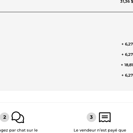
31,36 
+ 6,2
+ 6,2
+ 18,8
+ 6,2
gez par chat sur le
Le vendeur n’est payé que