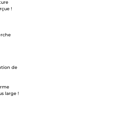
ture
rçue !
erche
ntion de
forme
s large !