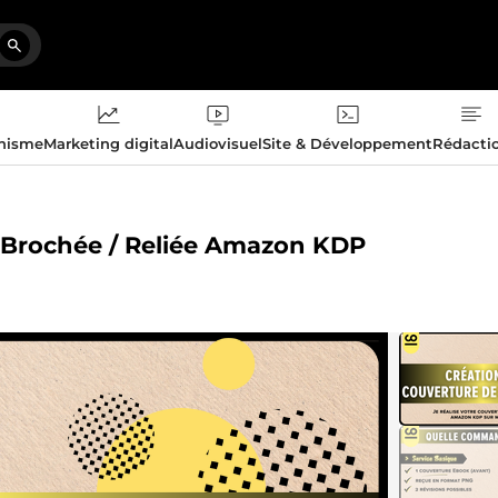
phisme
Marketing digital
Audiovisuel
Site & Développement
Rédacti
/ Brochée / Reliée Amazon KDP