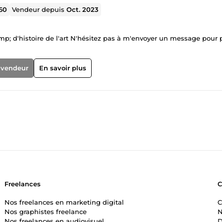
60
Vendeur depuis
Oct. 2023
p; d'histoire de l'art N'hésitez pas à m'envoyer un message pour 
 vendeur
En savoir plus
Freelances
Nos freelances en marketing digital
C
Nos graphistes freelance
N
Nos freelances en audiovisuel
D