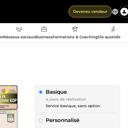
Devenez vendeur
on
Réseaux sociaux
Business
Formations & Coaching
Vie quotidienn
Basique
4 jours de réalisation
Service basique, sans option.
Personnalisé