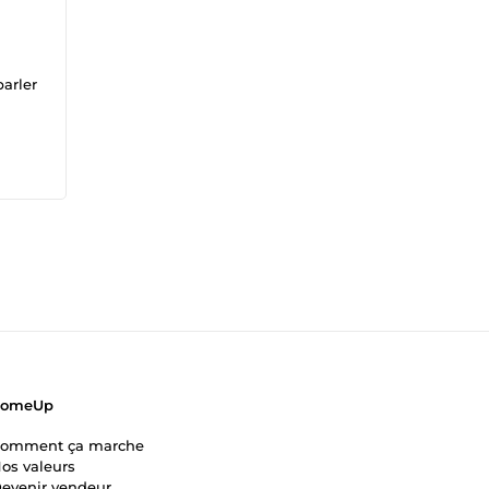
parler
ComeUp
omment ça marche
os valeurs
evenir vendeur