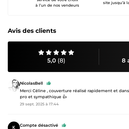
site jusqu’à l
à l’un de nos vendeurs
Avis des clients
5,0
(8)
8 
NicolasBell
Merci Céline , couverture réalisé rapidement et dans
pro et sympathique 👍
29 sept. 2025 à 17:44
Compte désactivé