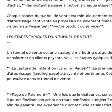
un tunnel de vente est comme ~**un guide expert**~ qui a
d'achat, **~les incitant à passer à l'action à chaque étape~*
Chaque aspect du tunnel de vente est minutieusement co
d'atterrissage captivante au processus de paiement fluide. I
visiteurs sur l'essentiel : **~votre produit ou service~**.
LES ETAPES TYPIQUES D'UN TUNNEL DE VENTE
---
Un tunnel de vente est une stratégie marketing qui guide l
transformer en clients payants. Voici les étapes typiques 
**~La capture de l'attention (Landing Page)~** : La premièr
d'atterrissage (landing page) attrayante et pertinente. Cett
poursuivre dans le tunnel de vente.
**~Page de Paiement~** : Une fois que le visiteur est con
il pourra finaliser son achat en toute confiance. L'objecti
afin de garantir une expérience d'achat fluide et sans frict