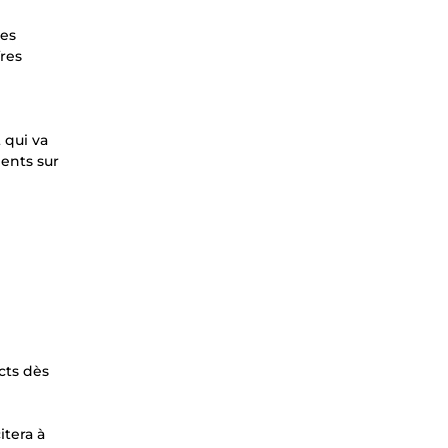
ces
res
 qui va
ients sur
cts dès
itera à