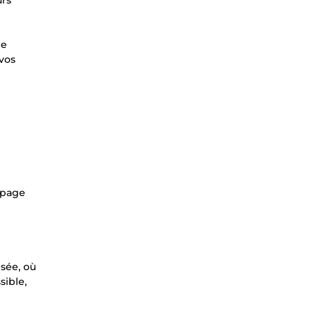
urs
ge
 vos
e page
sée, où
sible,