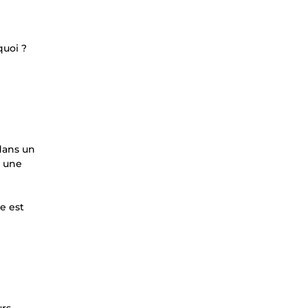
quoi ?
dans un
n une
e est