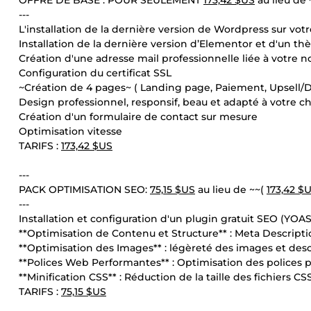
OFFRE DE BASE : POUR SEULEMENT
173,42 $US
au lieu de 
---
L'installation de la dernière version de Wordpress sur vo
Installation de la dernière version d’Elementor et d'un th
Création d'une adresse mail professionnelle liée à votre
Configuration du certificat SSL
~Création de 4 pages~ ( Landing page, Paiement, Upsell/D
Design professionnel, responsif, beau et adapté à votre c
Création d'un formulaire de contact sur mesure
Optimisation vitesse
TARIFS :
173,42 $US
---
PACK OPTIMISATION SEO:
75,15 $US
au lieu de ~~(
173,42 $
---
Installation et configuration d'un plugin gratuit SEO (YOAS
**Optimisation de Contenu et Structure** : Meta Description
**Optimisation des Images** : légèreté des images et desc
**Polices Web Performantes** : Optimisation des polices p
**Minification CSS** : Réduction de la taille des fichiers CSS
TARIFS :
75,15 $US