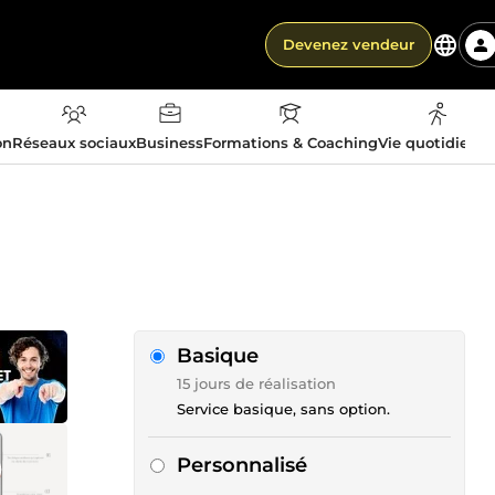
Devenez vendeur
on
Réseaux sociaux
Business
Formations & Coaching
Vie quotidienn
Basique
15 jours de réalisation
Service basique, sans option.
Personnalisé