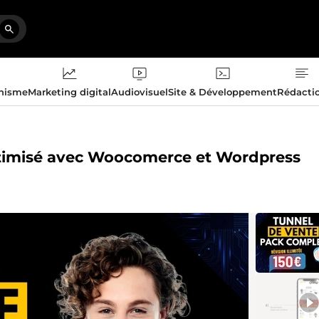
phisme
Marketing digital
Audiovisuel
Site & Développement
Rédacti
optimisé avec Woocomerce et Wordpress