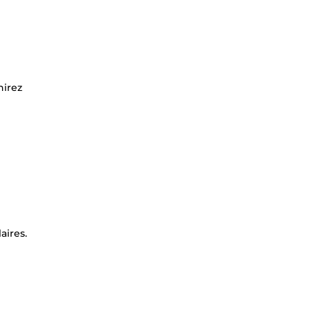
nirez
aires.