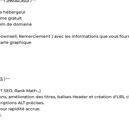
~~(
346,83 $US
)~~
tre hébergeur
ème gratuit
 nom de domaine
ownsell, Remerciement ) avec les informations que vous four
harte graphique
US
)~~
T SEO, Rank Math...)
s, amélioration des titres, balises Header et création d'URL cl
riptions ALT précises.
our rapidité accrue.
.