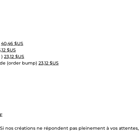
)
40,46 $US
3,12 $US
 )
23,12 $US
nde (order bump)
23,12 $US
E
 Si nos créations ne répondent pas pleinement à vos attentes