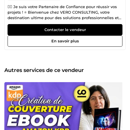
🐱‍🏍 Je suis votre Partenaire de Confiance pour réussir vos
projets ! ⭐ Bienvenue chez VERO CONSULTING, votre
destination ultime pour des solutions professionnelles et
efficaces ! Avec 13 années d'expérience en tant
qu'assistante virtuelle administrative, je suis prête à vous
Contacter le vendeur
offrir un service de qualité supérieure dans plusieurs
domaines clés. ☪️ Spécialiste Amazon KDP : Je vais
En savoir plus
transformer vos idées en succès tangibles sur la
plateforme Amazon KDP. Je vous guiderai à travers
chaque étape du processus, de la conception à la
publication, pour maximiser vos résultats. 📝 Facturation
sans Faille : Ne laissez plus les soucis de facturation vous
Autres services de ce vendeur
ralentir. Avec mes compétences pointues en facturation, je
vous assure un processus fluide et efficace, vous
permettant de vous concentrer sur l'essentiel. ✒️ Maîtrise
de la Rédaction : Que ce soit pour des ebooks captivants
ou des articles percutants, je suis là pour donner vie à vos
idées. Mon expertise en rédaction garantit un contenu de
qualité qui impressionnera vos lecteurs. ⌨️ Conception de
CV et Lettres de Motivation: Avec une vaste expérience
dans le domaine, je suis votre experte en création de CV et
lettres de motivation percutants. Faites briller votre
parcours professionnel avec des documents qui captent