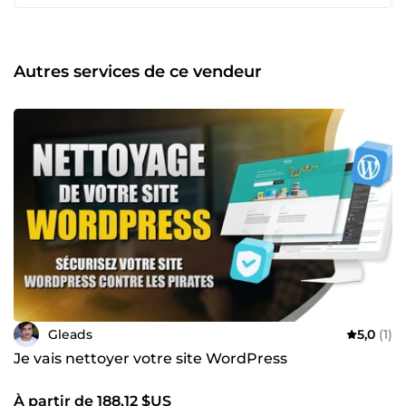
problèmes de mise à jour, plugins qui plantent, sécurité à
renforcer, fonctionnalités à ajouter ou à automatiser. Je
peux : corriger vos bugs, optimiser les performances,
sécuriser votre site, installer et configurer vos plugins, créer
Autres services de ce vendeur
ou adapter vos pages avec Elementor, et mettre en place
des automatisations pour vous faire gagner du temps
dans votre activité. 📞 Disponible et réactif 📇 Contactez-
moi en cliquant sur « Contacter le vendeur » pour
m’expliquer votre besoin.
Gleads
5,0
(1)
Je vais nettoyer votre site WordPress
À partir de 188,12 $US