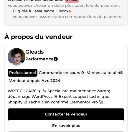
Vous pouvez choisir un délai plus court lors du paiement
Éligible à l’assurance Hiscox
Vous pouvez assurer votre commande lors du paiement
À propos du vendeur
Gleads
Performance
Professionnel
Commande en cours
0
Ventes au total
48
Vendeur depuis
Avr. 2024
WPTECHCARE ☀️ 🔧 Spécialiste maintenance &amp;
dépannage WordPress 🛒 Expert support technique
Shopify 📐 Technicien confirmé Elementor Pro 🚀
Optimisation technique &amp; performances SEO 🤖
Automatisation et intégration d’outils (IA, plugins,
Contacter le vendeur
workflows) Développeur web et technicien
WordPress/Shopify, j’interviens dès que votre site ne fait
En savoir plus
plus ce qu’il doit faire : erreurs 500, bugs, lenteurs,