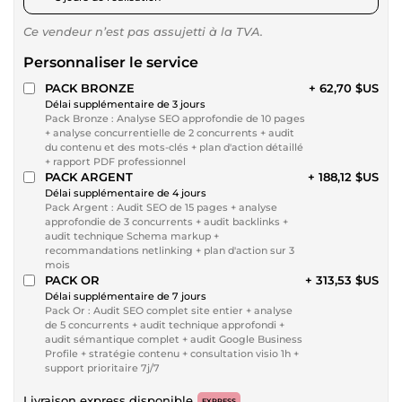
Ce vendeur n’est pas assujetti à la TVA.
Personnaliser le service
PACK BRONZE
+ 62,70 $US
Délai supplémentaire de 3 jours
Pack Bronze : Analyse SEO approfondie de 10 pages
+ analyse concurrentielle de 2 concurrents + audit
du contenu et des mots-clés + plan d'action détaillé
+ rapport PDF professionnel
PACK ARGENT
+ 188,12 $US
Délai supplémentaire de 4 jours
Pack Argent : Audit SEO de 15 pages + analyse
approfondie de 3 concurrents + audit backlinks +
audit technique Schema markup +
recommandations netlinking + plan d'action sur 3
mois
PACK OR
+ 313,53 $US
Délai supplémentaire de 7 jours
Pack Or : Audit SEO complet site entier + analyse
de 5 concurrents + audit technique approfondi +
audit sémantique complet + audit Google Business
Profile + stratégie contenu + consultation visio 1h +
support prioritaire 7j/7
Livraison express disponible
EXPRESS