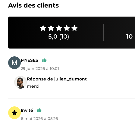
Avis des clients
5,0
(10)
10 
MYESES
29 juin 2026 à 10:01
Réponse de julien_dumont
merci
Invité
6 mai 2026 à 05:26