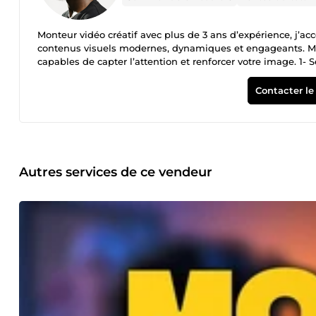
Monteur vidéo créatif avec plus de 3 ans d’expérience, j’a
contenus visuels modernes, dynamiques et engageants. Mon
capables de capter l’attention et renforcer votre image. 1
Contenus pour réseaux sociaux Vidéos promotionnelles et d’
réalise des montages fluides, rythmés et adaptés à votre a
Contacter le
design, effets visuels, étalonnage/correction colorimétriqu
YouTube Je conçois également des miniatures attractives et 
vos contenus. ✅ Pourquoi travailler avec moi ? Communicatio
Créativité et sens du détail Adaptation à votre style et vo
documents En parallèle du montage vidéo, je propose des se
Saisie et traitement de données Modification et mise en pa
Autres services de ce vendeur
structuration de documents Organisation de fichiers et tabl
efficace qui apporte une réelle valeur à vos projets.