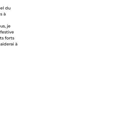
el du
s à
us, je
festive
s forts
aiderai à