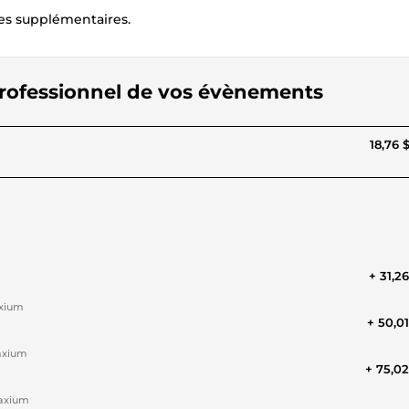
fres supplémentaires.
professionnel de vos évènements
18,76 
+ 31,2
axium
+ 50,0
maxium
+ 75,0
maxium