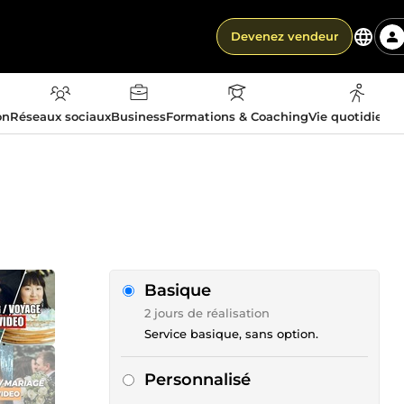
Devenez vendeur
on
Réseaux sociaux
Business
Formations & Coaching
Vie quotidienn
Basique
2 jours de réalisation
Service basique, sans option.
Personnalisé