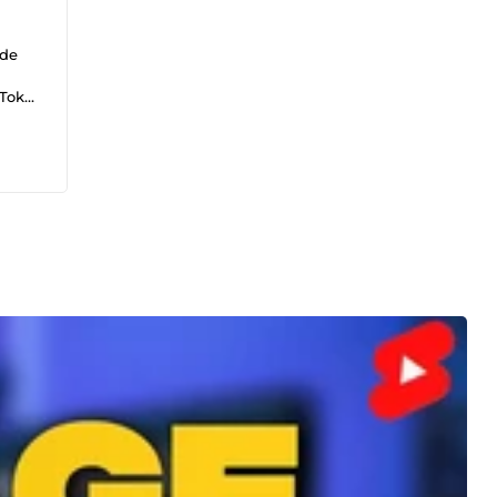
 de
kTok
e
sound
tures
de
nnel
nts :
t