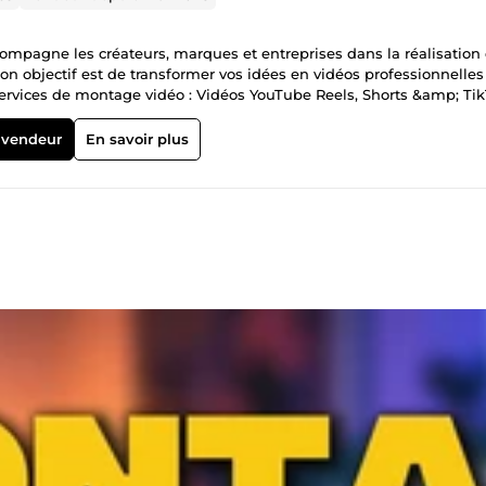
ccompagne les créateurs, marques et entreprises dans la réalisation
 objectif est de transformer vos idées en vidéos professionnelles
- Services de montage vidéo : Vidéos YouTube Reels, Shorts &amp; Ti
entreprise Podcasts et interviews Projets personnels et créatifs J
udience avec : transitions dynamiques, sous-titres professionnels, 
 vendeur
En savoir plus
e, optimisation du format selon la plateforme. 2- Création de minia
professionnelles pour améliorer le taux de clic et l’impact visuel 
n claire et réactive Respect des délais Travail soigné et professio
s besoins 3- Services complémentaires : Data Entry &amp; Gestion de
rvices fiables pour l’organisation et l’optimisation de vos docume
ge de PDF Conversion de fichiers (PDF, Word, Excel) Correction et
eaux Mon objectif est simple : fournir un travail propre, moderne e