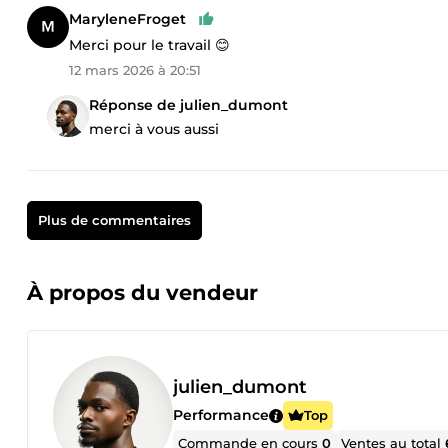
MaryleneFroget
Merci pour le travail 😊
12 mars 2026 à 20:51
Réponse de julien_dumont
merci à vous aussi
Plus de commentaires
À propos du vendeur
julien_dumont
Performance
Top
Commande en cours
0
Ventes au total