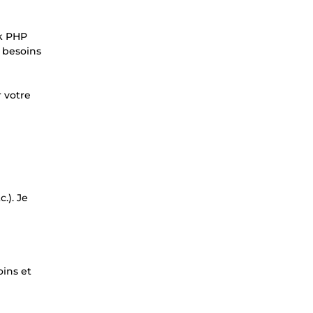
rk PHP
x besoins
r votre
.). Je
oins et