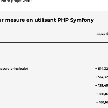
 votre projet web !
sur mesure en utilisant PHP Symfony
125,44 
cture principale)
+ 514,3
+ 514,3
+ 125,4
+ 188,1
+ 188,1