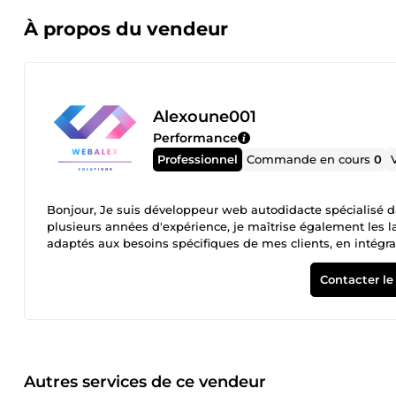
À propos du vendeur
Alexoune001
Performance
Professionnel
Commande en cours
0
Bonjour, Je suis développeur web autodidacte spécialisé 
plusieurs années d'expérience, je maîtrise également les 
adaptés aux besoins spécifiques de mes clients, en intégr
complets, des forums, des systèmes de news, et des interf
avec la dernière version de PHP, et je m'assure de rester à j
Contacter le
ne propose pas d'hébergement ; il est donc nécessaire d'a
développement terminé. Je suis disponible pour vous accompagner dans cette étape. Le
selon la complexité du projet, mais je m'efforce de livrer rapidement tout en
je suis auto-entrepreneur dans le développement web. Si vous êtes intéressé(e) par mes compétences, n'hésitez pas à me
contacter pour discuter de votre projet !
Autres services de ce vendeur