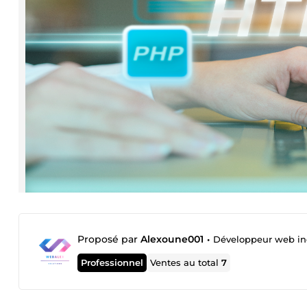
Proposé par
Alexoune001
•
Développeur web i
Professionnel
Ventes au total
7