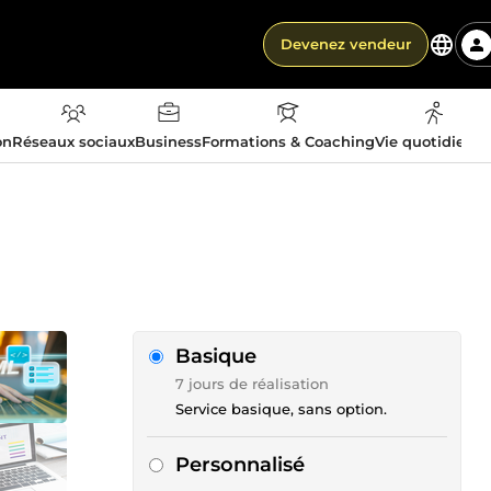
Devenez vendeur
on
Réseaux sociaux
Business
Formations & Coaching
Vie quotidienn
Basique
7 jours de réalisation
Service basique, sans option.
Personnalisé