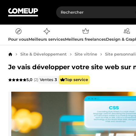
Pour vous
Meilleurs services
Meilleurs freelances
Design & Gra
Site & Développement
Site vitrine
Site personnal
Accueil
Je vais développer votre site web sur
5,0
(2)
Ventes
3
Top service