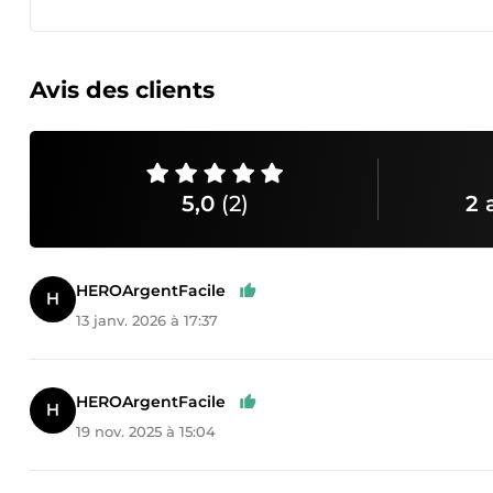
Avis des clients
5,0
(2)
2 
HEROArgentFacile
13 janv. 2026 à 17:37
HEROArgentFacile
19 nov. 2025 à 15:04