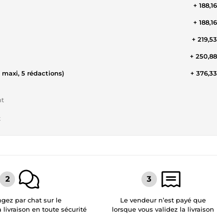
+ 188,1
+ 188,1
+ 219,5
+ 250,8
 maxi, 5 rédactions)
+ 376,3
nt
t
gez par chat sur le
Le vendeur n’est payé que
a livraison en toute sécurité
lorsque vous validez la livraison