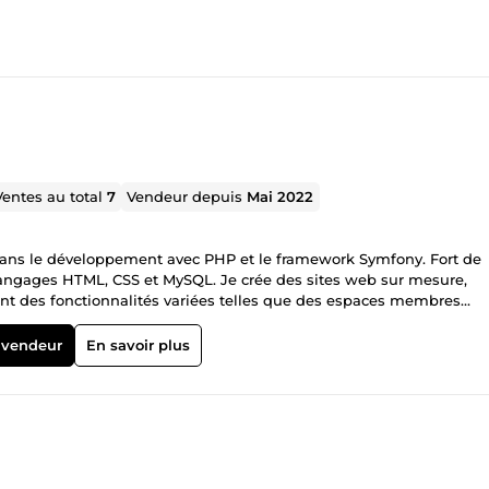
Ventes au total
7
Vendeur depuis
Mai 2022
dans le développement avec PHP et le framework Symfony. Fort de
langages HTML, CSS et MySQL. Je crée des sites web sur mesure,
ant des fonctionnalités variées telles que des espaces membres
aces administratives. Les projets que je développe sont compatible
our dans mes compétences pour offrir un travail de qualité. À noter :
 vendeur
En savoir plus
voir un hébergement web pour déployer votre site une fois le
s délais de développement peuvent varier
 garantissant la qualité. Depuis le 04 septembre 2023,