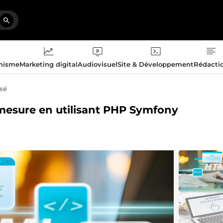
phisme
Marketing digital
Audiovisuel
Site & Développement
Rédacti
isé
 mesure en utilisant PHP Symfony