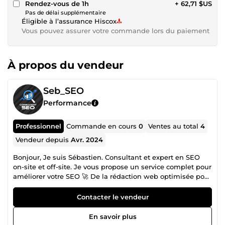
Rendez-vous de 1h
+ 62,71 $US
Pas de délai supplémentaire
Éligible à l’assurance Hiscox
Vous pouvez assurer votre commande lors du paiement
À propos du vendeur
Seb_SEO
Performance
Professionnel
Commande en cours
0
Ventes au total
4
Vendeur depuis
Avr. 2024
Bonjour, Je suis Sébastien. Consultant et expert en SEO
on-site et off-site. Je vous propose un service complet pour
améliorer votre SEO 🚀 De la rédaction web optimisée pour
le référencement naturel. En passant par des conseils sur
l'amélioration vos différentes pages web. Et sans oublier le
Contacter le vendeur
netlinking pour vous apporter une autorité dans le temps.
Je suis là pour augmenter votre trafic venant des moteurs
En savoir plus
de recherches comme Google. ⭐Pourquoi me faire