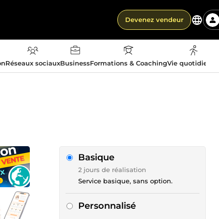
Devenez vendeur
on
Réseaux sociaux
Business
Formations & Coaching
Vie quotidienn
Basique
2 jours de réalisation
Service basique, sans option.
Personnalisé