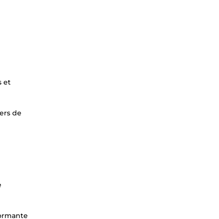
s et
iers de
e
formante