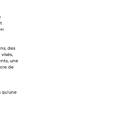
e
nt
en
ns, des
visés,
ents, une
ncre de
a qu'une