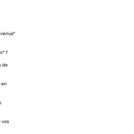
evenus*
s* ?
s de
s en
e
e vos