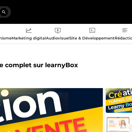
phisme
Marketing digital
Audiovisuel
Site & Développement
Rédacti
te complet sur learnyBox