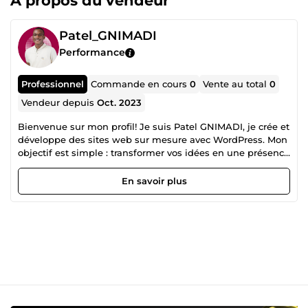
À propos du vendeur
Patel_GNIMADI
Performance
Professionnel
Commande en cours
0
Vente au total
0
Vendeur depuis
Oct. 2023
Bienvenue sur mon profil! Je suis Patel GNIMADI, je crée et
développe des sites web sur mesure avec WordPress. Mon
objectif est simple : transformer vos idées en une présence
en ligne impactante qui booste votre activité et vous aide
à atteindre vos objectifs. ⭐Avec plus de 4 ans d'expérience,
En savoir plus
je conçois des sites web performants et adaptés aux
besoins spécifiques de chaque client. Que ce soit pour une
boutique en ligne, un site vitrine, une plateforme de
formation, ou un système de gestion de projet, je vous
accompagne à chaque étape pour créer un site unique qui
reflète parfaitement votre marque et optimise votre
visibilité. Pourquoi travailler avec moi ? Sites 100% sur
mesure : Un design unique, une expérience utilisateur
fluide et un site qui vous ressemble. Optimisation SEO