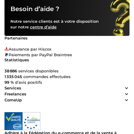
avancée : Vous ne voulez pas juste un joli site, mais un site
qui vous place en tête des recherches Google. E-commerce
Besoin d’aide ?
performant : Vous cherchez à vendre en ligne ? Je crée des
boutiques qui convertissent, avec un parcours client
Notre service clients est à votre disposition
simplifié et sécurisé. Réactivité &amp; Suivi personnalisé :
sur notre
centre d’aide
Votre projet est important pour moi, et je vous
accompagne tout au long de la création pour m’assurer
Partenaires
que tout est parfait. ➡️ Je ne me contente pas de créer des
sites. Je travail avec vous pour un résultats optimal. Si vous
Assurance par Hiscox
cherchez à donner un nouveau souffle à votre activité, à
Paiements par PayPal Braintree
attirer plus de clients, ou à vous démarquer de la
Statistiques
concurrence, vous êtes au bon endroit. Contactez-moi et
ensemble, nous allons créer le site dont vous rêvez ! 🚀
38 886
services disponibles
1 335 045
commandes effectuées
99 %
d’avis positifs
Services
Freelances
ComeUp
Adhère à la Fédération du e-commerce et de la vente à