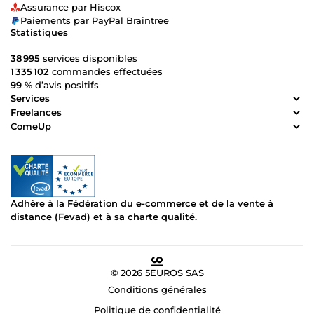
sites. Je travail avec vous pour un résultats optimal. Si vous
Assurance par Hiscox
cherchez à donner un nouveau souffle à votre activité, à
Paiements par PayPal Braintree
attirer plus de clients, ou à vous démarquer de la
Statistiques
concurrence, vous êtes au bon endroit. Contactez-moi et
ensemble, nous allons créer le site dont vous rêvez ! 🚀
38 995
services disponibles
1 335 102
commandes effectuées
99 %
d’avis positifs
Services
Freelances
ComeUp
Adhère à la Fédération du e-commerce et de la vente à
distance (Fevad) et à sa charte qualité.
© 2026 5EUROS SAS
Conditions générales
Politique de confidentialité