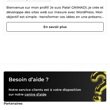
Bienvenue sur mon profil! Je suis Patel GNIMADI, je crée et
développe des sites web sur mesure avec WordPress. Mon
objectif est simple : transformer vos idées en une présence
en ligne impactante qui booste votre activité et vous aide
à atteindre vos objectifs. ⭐Avec plus de 4 ans d'expérience,
En savoir plus
je conçois des sites web performants et adaptés aux
besoins spécifiques de chaque client. Que ce soit pour une
boutique en ligne, un site vitrine, une plateforme de
formation, ou un système de gestion de projet, je vous
accompagne à chaque étape pour créer un site unique qui
reflète parfaitement votre marque et optimise votre
visibilité. Pourquoi travailler avec moi ? Sites 100% sur
mesure : Un design unique, une expérience utilisateur
fluide et un site qui vous ressemble. Optimisation SEO
avancée : Vous ne voulez pas juste un joli site, mais un site
qui vous place en tête des recherches Google. E-commerce
Besoin d’aide ?
performant : Vous cherchez à vendre en ligne ? Je crée des
boutiques qui convertissent, avec un parcours client
Notre service clients est à votre disposition
simplifié et sécurisé. Réactivité &amp; Suivi personnalisé :
sur notre
centre d’aide
Votre projet est important pour moi, et je vous
accompagne tout au long de la création pour m’assurer
Partenaires
que tout est parfait. ➡️ Je ne me contente pas de créer des