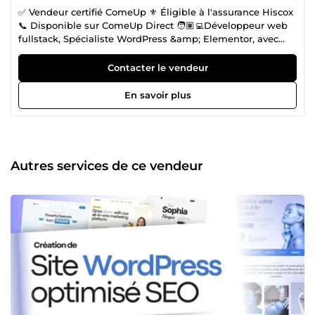
✅ Vendeur certifié ComeUp ⚜️ Éligible à l'assurance Hiscox
📞 Disponible sur ComeUp Direct 🧑🏽‍💻Développeur web
fullstack, Spécialiste WordPress &amp; Elementor, avec
une solide expérience dans la création de sites web et
applications web modernes sur mesure. Depuis plus de 05
Contacter le vendeur
ans, j’accompagne les professionnels dans la mise en
place de solutions digitales fiables, performantes et
En savoir plus
évolutives, qu’il s’agisse : 🧊 de sites WordPress clés en
main (vitrine, e-commerce, portfolio etc..) 🧊 ou
d’applications web sur mesure développées avec les
meilleurs frameworks. 💼 Services proposés 🌐 Création de
sites WordPress (Elementor, WooCommerce) 🛠️
Autres services de ce vendeur
Développement d’applications web fullstack : tableaux de
bord, outils internes, solutions SaaS ⚡ Intégration
responsive et performante ✅ Ma promesse Un
développement soigné, un rendu pro, et une collaboration
simple et efficace. Chaque projet est conçu pour répondre
à vos enjeux business réels, avec une attention portée à
l’expérience utilisateur et à la performance. 📩 Vous avez
une idée ou un projet ? Discutons-en. Je vous aide à créer
une solution digitale qui vous démarque.