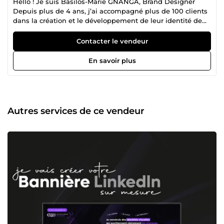
Hello ! Je suis Basilos-Marie GNANGA, Brand Designer
Depuis plus de 4 ans, j’ai accompagné plus de 100 clients
dans la création et le développement de leur identité de
marque. Ensemble, nous avons construit des marques qui
ne se contentent pas d’être jolies, mais qui inspirent,
Contacter le vendeur
captivent et génèrent de la valeur. Si mes clients me font
confiance, ce n’est pas seulement pour mes compétences
En savoir plus
techniques, mais aussi pour ma façon de travailler : 👉
Réactif dans les échanges, 👉 Rigoureux dans le respect
des délais, 👉 Disponible et à l’écoute, pour transformer
chaque idée en identité claire et puissante. Entièrement à
l’écoute de mes clients, j'échange avec vous tout au long
Autres services de ce vendeur
du processus de création et je vous prodigue de nombreux
conseils basés sur mon expérience et la diversité de mes
réalisations. Je serai donc très honoré que vous soyez mon
tout prochain succès. 👉 Contactez-moi en cliquant sur le
bouton &quot; Contacter le vendeur &quot;😀 Nous
échangerons sur vos objectifs et la meilleure stratégie
pour les atteindre !