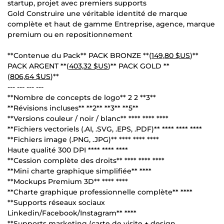
startup, projet avec premiers supports
Gold Construire une véritable identité de marque
complète et haut de gamme Entreprise, agence, marque
premium ou en repositionnement
**Contenue du Pack** PACK BRONZE **(
149,80 $US
)**
PACK ARGENT **(
403,32 $US
)** PACK GOLD **
(
806,64 $US
)**
--- --- --- ---
**Nombre de concepts de logo** 2 2 **3**
**Révisions incluses** **2** **3** **5**
**Versions couleur / noir / blanc** **** **** ****
**Fichiers vectoriels (.AI, .SVG, .EPS, .PDF)** **** **** ****
**Fichiers image (.PNG, .JPG)** **** **** ****
Haute qualité 300 DPI **** **** ****
**Cession complète des droits** **** **** ****
**Mini charte graphique simplifiée** ****
**Mockups Premium 3D** **** ****
**Charte graphique professionnelle complète** ****
**Supports réseaux sociaux
Linkedin/Facebook/Instagram** ****
**Supports marketing (carte de visite + design