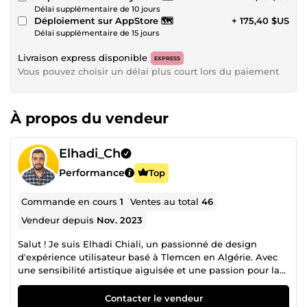
Délai supplémentaire de 10 jours
Déploiement sur AppStore 🗺️
+ 175,40 $US
Délai supplémentaire de 15 jours
Livraison express disponible
EXPRESS
Vous pouvez choisir un délai plus court lors du paiement
À propos du vendeur
Elhadi_Ch
Performance
Top
Commande en cours
1
Ventes au total
46
Vendeur depuis
Nov. 2023
Salut ! Je suis Elhadi Chiali, un passionné de design
d'expérience utilisateur basé à Tlemcen en Algérie. Avec
une sensibilité artistique aiguisée et une passion pour la
création de solutions visuelles intuitives, je m'efforce de
rendre chaque interaction utilisateur mémorable. En tant
Contacter le vendeur