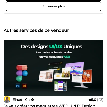
que UI/UX designer, je me spécialise dans la conception
d'interfaces utilisateur engageantes et fonctionnelles. De
En savoir plus
la création de wireframes à la mise en œuvre de
prototypes interactifs, je suis déterminé à offrir des
expériences utilisateur exceptionnelles. Mon approche
repose sur une combinaison de créativité, d'empathie
utilisateur et de la recherche constante des meilleures
Autres services de ce vendeur
pratiques de conception. Je m'efforce constamment
d'innover et de repousser les limites du design pour créer
des interfaces qui captivent et facilitent la vie quotidienne.
Que ce soit pour une application mobile, un site web ou
un logiciel, mon objectif ultime est de fournir des
solutions esthétiques et fonctionnelles qui répondent aux
besoins de mes clients et des utilisateurs finaux.
Rejoignez-moi dans cette aventure visuelle, où chaque
pixel compte et chaque interaction raconte une histoire.
Ensemble, explorons les possibilités infinies du design
pour créer des expériences mémorables et intuitives
Elhadi_Ch
5,0
(43)
Je vais créer vos maquettes WEB UI/UX Design