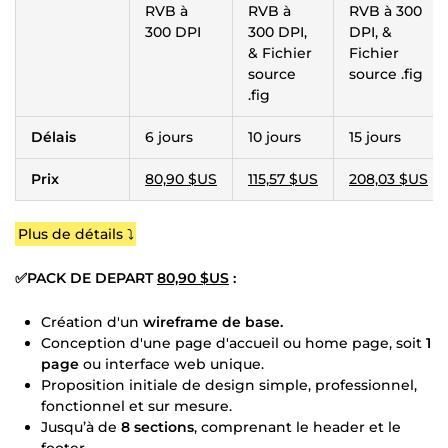
RVB à
RVB à
RVB à 300
300 DPI
300 DPI,
DPI, &
& Fichier
Fichier
source
source .fig
.fig
Délais
6 jours
10 jours
15 jours
Prix
80,90 $US
115,57 $US
208,03 $US
Plus de détails ⤵️
✅PACK DE DEPART
80,90 $US
:
Création d'un
wireframe de base.
Conception d'une page d'accueil ou home page, soit
1
page
ou interface web unique.
Proposition initiale de design simple, professionnel,
fonctionnel et sur mesure.
Jusqu’à de
8 sections
, comprenant le header et le
footer.