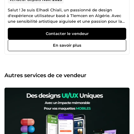
Salut ! Je suis Elhadi Chiali, un passionné de design
d'expérience utilisateur basé à Tlemcen en Algérie. Avec
une sensibilité artistique aiguisée et une passion pour la
création de solutions visuelles intuitives, je m'efforce de
rendre chaque interaction utilisateur mémorable. En tant
Contacter le vendeur
que UI/UX designer, je me spécialise dans la conception
d'interfaces utilisateur engageantes et fonctionnelles. De
En savoir plus
la création de wireframes à la mise en œuvre de
prototypes interactifs, je suis déterminé à offrir des
expériences utilisateur exceptionnelles. Mon approche
repose sur une combinaison de créativité, d'empathie
utilisateur et de la recherche constante des meilleures
Autres services de ce vendeur
pratiques de conception. Je m'efforce constamment
d'innover et de repousser les limites du design pour créer
des interfaces qui captivent et facilitent la vie quotidienne.
Que ce soit pour une application mobile, un site web ou
un logiciel, mon objectif ultime est de fournir des
solutions esthétiques et fonctionnelles qui répondent aux
besoins de mes clients et des utilisateurs finaux.
Rejoignez-moi dans cette aventure visuelle, où chaque
pixel compte et chaque interaction raconte une histoire.
Ensemble, explorons les possibilités infinies du design