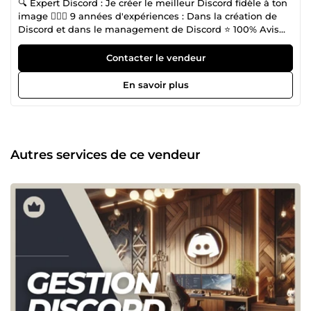
🔍 Expert Discord : Je créer le meilleur Discord fidèle à ton
image 🧙🏽‍♂️ 9 années d'expériences : Dans la création de
Discord et dans le management de Discord ⭐️ 100% Avis
positifs : Tous les Discord que j'ai réalisé sont à 100% de
satisfaction client 🚀 1 mission = une réussite : Chacun des
Contacter le vendeur
Discord qui passent entre mes mains font parti des
meilleurs du marchés 🏢 Amazon, Betsports etc.. : Voici des
En savoir plus
entreprises de renoms pour qui j'ai réalisé des Discord
Autres services de ce vendeur