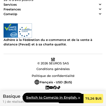
Services
Freelances
ComeUp
Adhère à la Fédération du e-commerce et de la vente à
distance (Fevad) et à sa charte qualité.
© 2026 5EUROS SAS
Conditions générales
Politique de confidentialité
Français • USD ($US)
Basique
Switch to ComeUp in English.
Commander
75,26 $US
1 j de réalisation