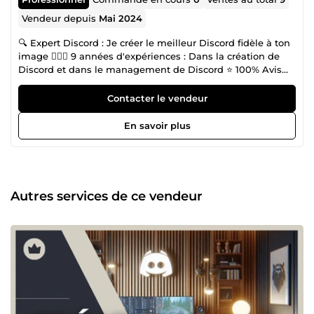
Vendeur depuis
Mai 2024
🔍 Expert Discord : Je créer le meilleur Discord fidèle à ton
image 🧙🏽‍♂️ 9 années d'expériences : Dans la création de
Discord et dans le management de Discord ⭐️ 100% Avis
positifs : Tous les Discord que j'ai réalisé sont à 100% de
satisfaction client 🚀 1 mission = une réussite : Chacun des
Contacter le vendeur
Discord qui passent entre mes mains font parti des
meilleurs du marchés 🏢 Amazon, Betsports etc.. : Voici des
En savoir plus
entreprises de renoms pour qui j'ai réalisé des Discord
Autres services de ce vendeur