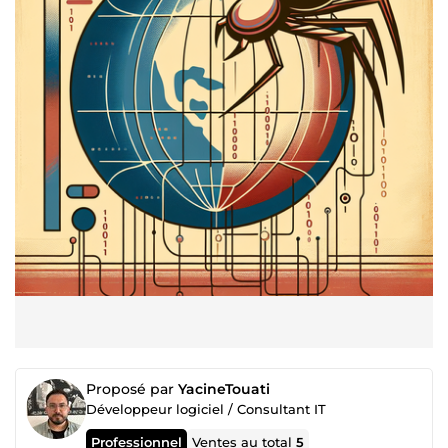
Proposé par
YacineTouati
Développeur logiciel / Consultant IT
Professionnel
Ventes au total
5