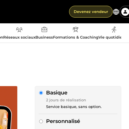
Devenez vendeur
on
Réseaux sociaux
Business
Formations & Coaching
Vie quotidienn
Basique
2 jours de réalisation
Service basique, sans option.
Personnalisé