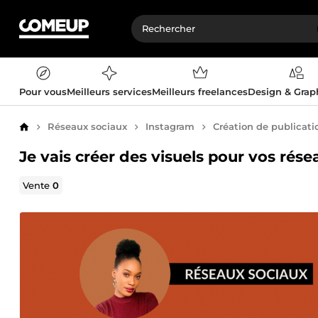
Pour vous
Meilleurs services
Meilleurs freelances
Design & Gra
Réseaux sociaux
Instagram
Création de publicatio
Accueil
Je vais créer des visuels pour vos rés
Vente
0