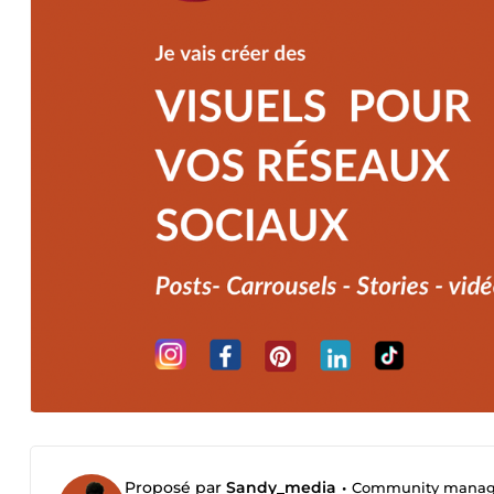
Proposé par
Sandy_media
•
Community manager