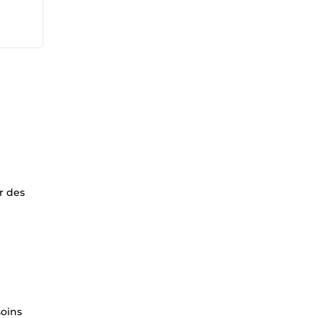
r des
soins