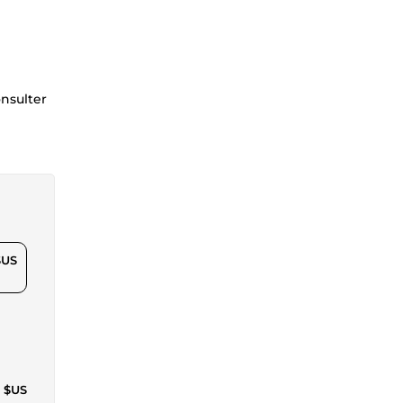
onsulter
$US
6 $US