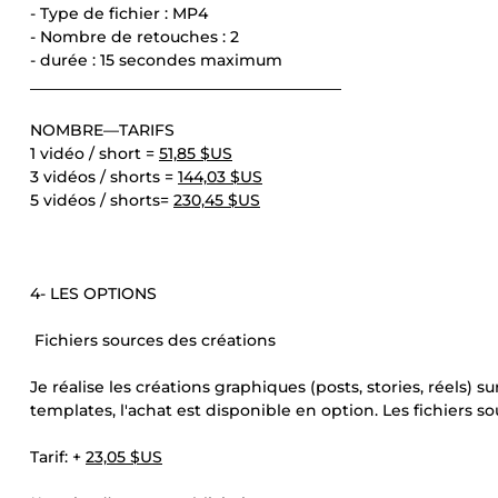
- Type de fichier : MP4
- Nombre de retouches : 2
- durée : 15 secondes maximum
________________________________________
NOMBRE—TARIFS
1 vidéo / short =
51,85 $US
3 vidéos / shorts =
144,03 $US
5 vidéos / shorts=
230,45 $US
4- LES OPTIONS
Fichiers sources des créations
Je réalise les créations graphiques (posts, stories, réels) s
templates, l'achat est disponible en option. Les fichiers 
Tarif: +
23,05 $US