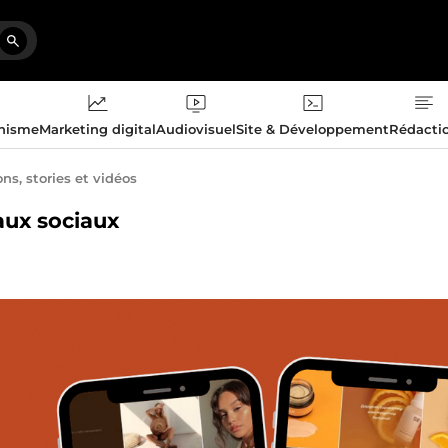
phisme
Marketing digital
Audiovisuel
Site & Développement
Rédacti
ns, stories et vidéos
eaux sociaux