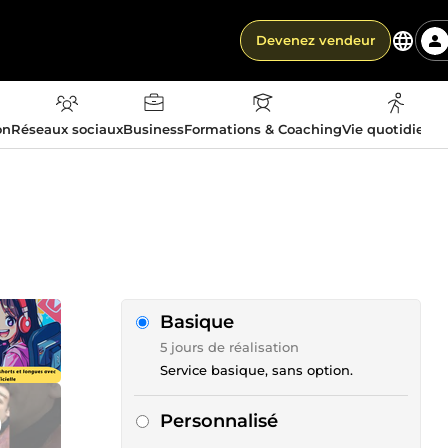
Devenez vendeur
on
Réseaux sociaux
Business
Formations & Coaching
Vie quotidienn
Basique
5 jours de réalisation
Service basique, sans option.
Personnalisé