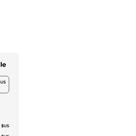
le
$US
3 $US