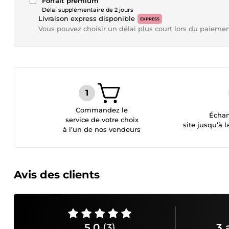
Forfait premium
Délai supplémentaire de 2 jours
Livraison express disponible
EXPRESS
Vous pouvez choisir un délai plus court lors du paieme
Commandez le
Échan
service de votre choix
site jusqu’à l
à l’un de nos vendeurs
Avis des clients
5,0
(3)
3 