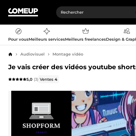
Pour vous
Meilleurs services
Meilleurs freelances
Design & Gra
Audiovisuel
Montage vidéo
Accueil
Je vais créer des vidéos youtube shorts
5,0
(3)
Ventes
4