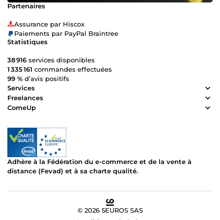
Partenaires
vos fiches produits visibles, attractives et performantes,
avec un référencement optimisé et des descriptions
Assurance par Hiscox
convaincantes. Côté performance, je surveille vos ventes,
Paiements par PayPal Braintree
vos publicités et les retours clients pour ajuster les
Statistiques
stratégies et maximiser vos résultats. Chaque décision est
pensée pour améliorer votre rentabilité tout en renforçant
38 916
services disponibles
votre image de marque sur Amazon. Enfin, j’accorde une
1 335 161
commandes effectuées
grande importance à l’expérience client. Répondre
99 %
d’avis positifs
rapidement aux besoins de vos clients, résoudre leurs
Services
problèmes efficacement et garantir leur satisfaction est au
Freelances
cœur de mon approche. Si vous cherchez une consultante
ComeUp
expérimentée, bilingue, et capable de gérer tous les
aspects de votre compte Amazon, même les situations
complexes, je suis là pour vous aider. Parlons-en et voyons
comment je peux vous accompagner pour atteindre de
nouveaux sommets sur Amazon !
Adhère à la Fédération du e-commerce et de la vente à
distance (Fevad) et à sa charte qualité.
© 2026 5EUROS SAS