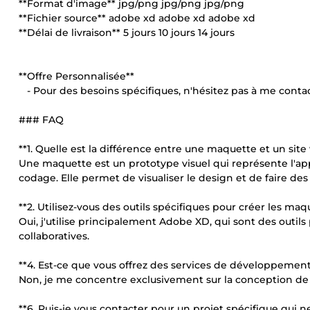
**Format d'image** jpg/png jpg/png jpg/png
**Fichier source** adobe xd adobe xd adobe xd
**Délai de livraison** 5 jours 10 jours 14 jours
**Offre Personnalisée**
- Pour des besoins spécifiques, n'hésitez pas à me contact
### FAQ
**1. Quelle est la différence entre une maquette et un site 
Une maquette est un prototype visuel qui représente l'app
codage. Elle permet de visualiser le design et de faire d
**2. Utilisez-vous des outils spécifiques pour créer les maq
Oui, j'utilise principalement Adobe XD, qui sont des outil
collaboratives.
**4. Est-ce que vous offrez des services de développemen
Non, je me concentre exclusivement sur la conception de
**6. Puis-je vous contacter pour un projet spécifique qui 