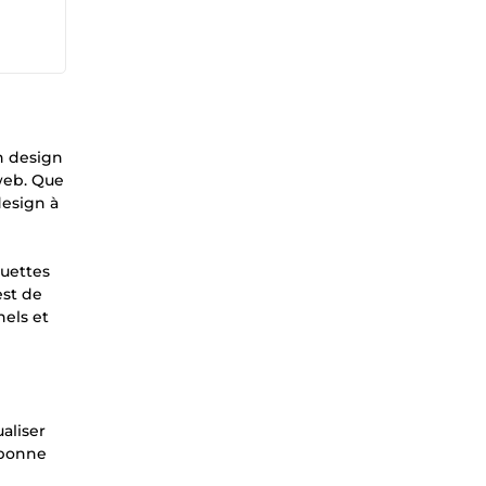
n design
 web. Que
design à
quettes
est de
nels et
aliser
 bonne