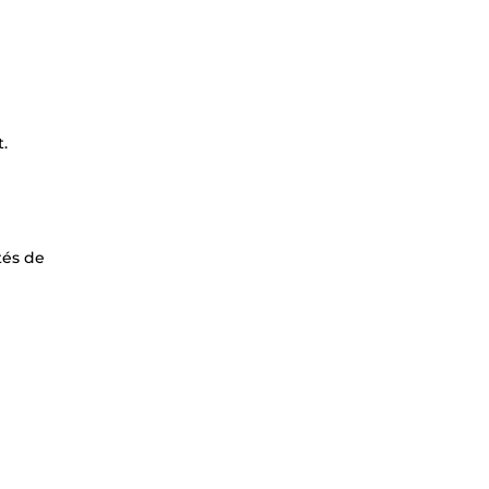
.
tés de