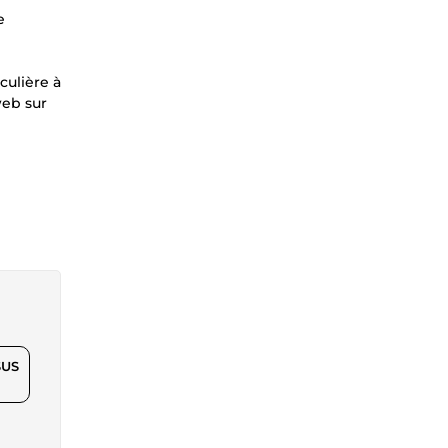
e
culière à
web sur
$US