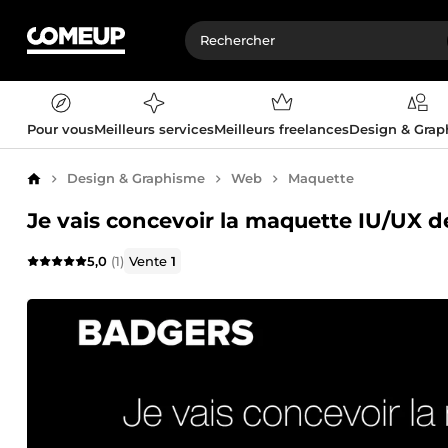
Pour vous
Meilleurs services
Meilleurs freelances
Design & Gra
Design & Graphisme
Web
Maquette
Accueil
Je vais concevoir la maquette IU/UX d
5,0
(1)
Vente
1