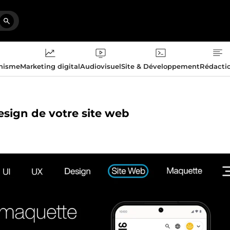
phisme
Marketing digital
Audiovisuel
Site & Développement
Rédacti
esign de votre site web