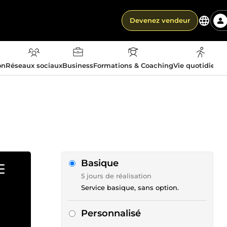
Devenez vendeur
on
Réseaux sociaux
Business
Formations & Coaching
Vie quotidienn
Basique
5 jours de réalisation
Service basique, sans option.
Personnalisé