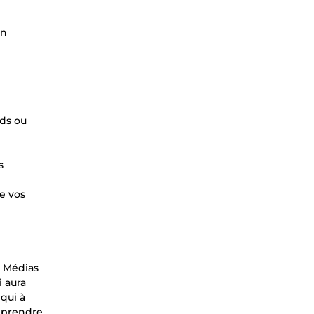
un
ds ou
s
re vos
s Médias
i aura
qui à
omprendre