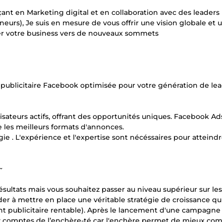
ant en Marketing digital et en collaboration avec des leaders
urs), Je suis en mesure de vous offrir une vision globale et 
r votre business vers de nouveaux sommets
ublicitaire Facebook optimisée pour votre génération de lea
isateurs actifs, offrant des opportunités uniques. Facebook Ad
re les meilleurs formats d'annonces.
gie . L'expérience et l'expertise sont nécéssaires pour atteind
~
sultats mais vous souhaitez passer au niveau supérieur sur le
der à mettre en place une véritable stratégie de croissance qu
ent publicitaire rentable). Après le lancement d'une campagne 
enez comptes de l’enchère-té car l'enchère permet de mieux c