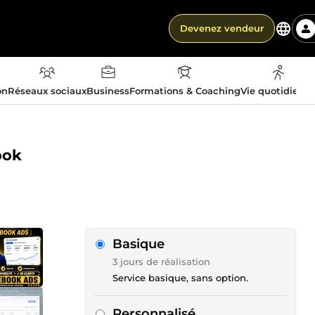
Devenez vendeur
on
Réseaux sociaux
Business
Formations & Coaching
Vie quotidienn
ook
Basique
3 jours de réalisation
Service basique, sans option.
Personnalisé