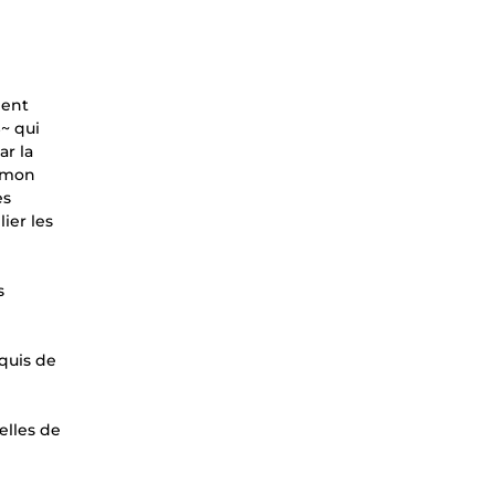
ient
~ qui
ar la
à mon
es
ier les
s
quis de
elles de