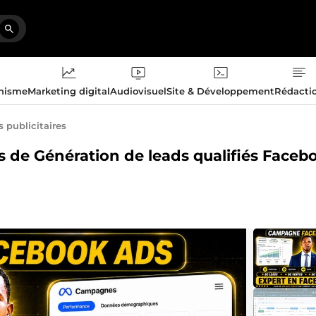
phisme
Marketing digital
Audiovisuel
Site & Développement
Rédacti
publicitaires
s de Génération de leads qualifiés Faceb