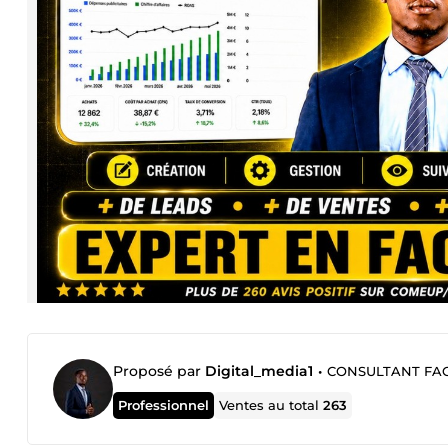
Proposé par
Digital_media1
•
CONSULTANT FACEBOOK 
Professionnel
Ventes au total
263