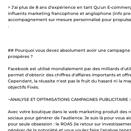
> J'ai plus de 8 ans d'expérience en tant Qu'un E-commerç
influents marketing francophone et anglophone (info prene
accompagnement sur mesure personnalisé pour propulse
.
## Pourquoi vous devez absolument avoir une campagne p
prospères ?
Facebook est utilisé mondialement par des milliards d'util
permet d'obtenir des chiffres d'affaires importants et off
Cependant, la réussite n'est pas le fruit du hasard ni la ma
objectifs Fixés.
~ANALYSE ET OPTIMISATIONS CAMPAGNES PUBLICITAIRE :
Avec votre boutique dans le web marketing produit des ré
sociaux pour générer de l’audience. Je suis là pour vous ai
pour seule obsession : le ROAS (le retour sur investissem
générer de la notoriété et vous voulez faire l'analyse t