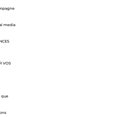
campagne
tal media
ENCES
R VOS
E que
vons