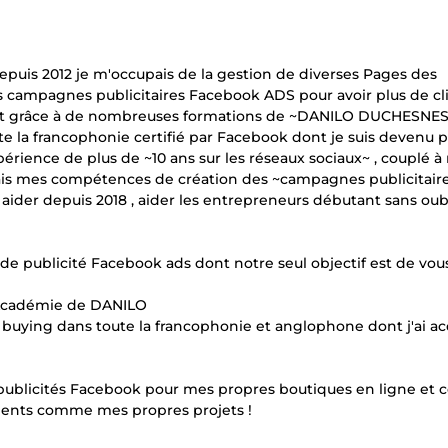
epuis 2012 je m'occupais de la gestion de diverses Pages des
es campagnes publicitaires Facebook ADS pour avoir plus de cl
'est grâce à de nombreuses formations de ~DANILO DUCHESNES
 la francophonie certifié par Facebook dont je suis devenu p
rience de plus de ~10 ans sur les réseaux sociaux~ , couplé 
is mes compétences de création des ~campagnes publicitair
ider depuis 2018 , aider les entrepreneurs débutant sans oubl
e publicité Facebook ads dont notre seul objectif est de vou
 Académie de DANILO
uying dans toute la francophonie et anglophone dont j'ai ac
ublicités Facebook pour mes propres boutiques en ligne et c
clients comme mes propres projets !