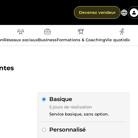
Devenez vendeur
on
Réseaux sociaux
Business
Formations & Coaching
Vie quotidienn
entes
Basique
5 jours de réalisation
Service basique, sans option.
Personnalisé