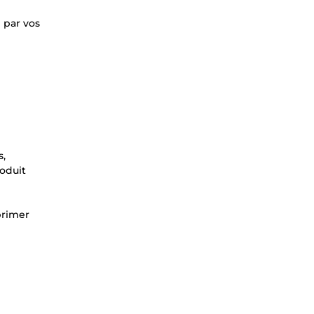
 par vos
s,
roduit
pprimer