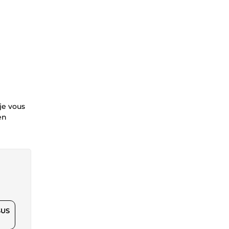
je vous
en
$US