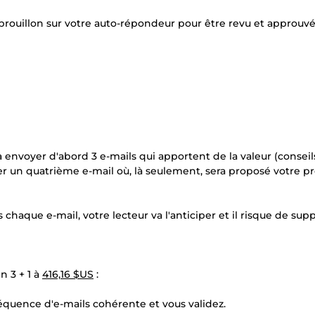
brouillon sur votre auto-répondeur pour être revu et approuvé
à envoyer d'abord 3 e-mails qui apportent de la valeur (conseil
er un quatrième e-mail où, là seulement, sera proposé votre p
s chaque e-mail, votre lecteur va l'anticiper et il risque de su
n 3 + 1 à
416,16 $US
:
séquence d'e-mails cohérente et vous validez.