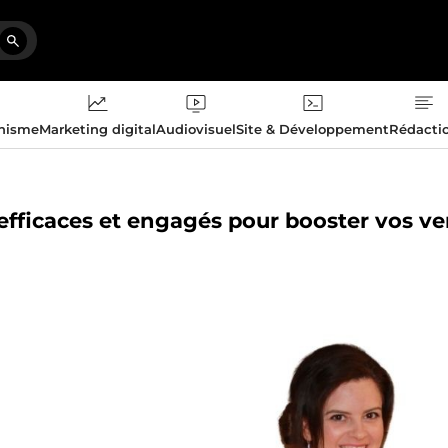
phisme
Marketing digital
Audiovisuel
Site & Développement
Rédacti
 efficaces et engagés pour booster vos v