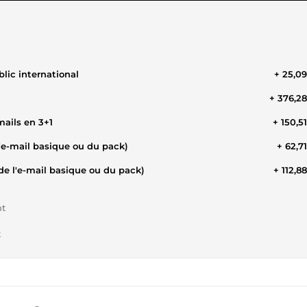
lic international
+ 25,0
+ 376,2
ails en 3+1
+ 150,5
'e-mail basique ou du pack)
+ 62,7
e l'e-mail basique ou du pack)
+ 112,8
nt
t