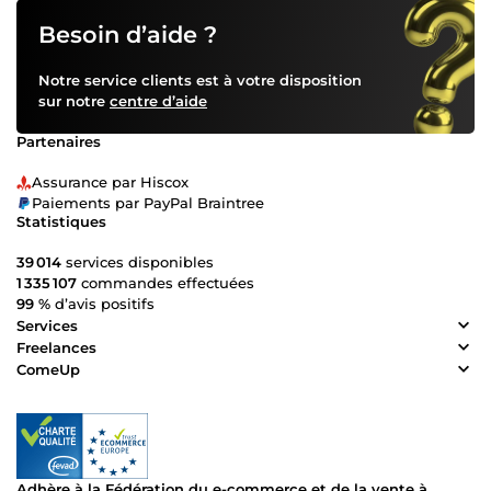
Besoin d’aide ?
Notre service clients est à votre disposition
sur notre
centre d’aide
Partenaires
Assurance par Hiscox
Paiements par PayPal Braintree
Statistiques
39 014
services disponibles
1 335 107
commandes effectuées
99 %
d’avis positifs
Services
Freelances
ComeUp
Adhère à la Fédération du e-commerce et de la vente à