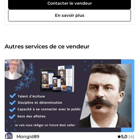
pour donner vie à vos idées de manière unique et
Contacter le vendeur
impactante. Que vous ayez besoin d'un coup de crayon
inspiré, d'un texte accrocheur ou d'une stratégie digitale
En savoir plus
percutante, je suis votre partenaire idéal pour vous
démarquer et atteindre vos objectifs. Faites-moi confiance
et découvrez comment je peux propulser votre activité vers
de nouveaux sommets.
Autres services de ce vendeur
Mongid89
5,0
(4)