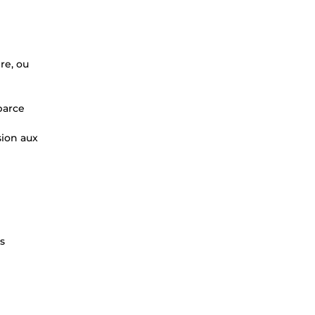
re, ou
 parce
sion aux
s