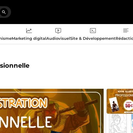
phisme
Marketing digital
Audiovisuel
Site & Développement
Rédacti
ssionnelle