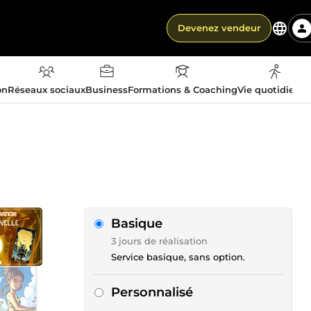
Devenez vendeur
on
Réseaux sociaux
Business
Formations & Coaching
Vie quotidienn
Basique
3 jours de réalisation
Service basique, sans option.
Personnalisé