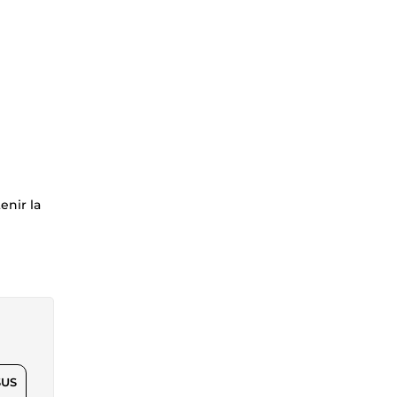
enir la
$US