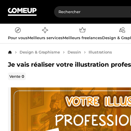
Pour vous
Meilleurs services
Meilleurs freelances
Design & Gra
Design & Graphisme
Dessin
Illustrations
Accueil
Je vais réaliser votre illustration profe
Vente
0