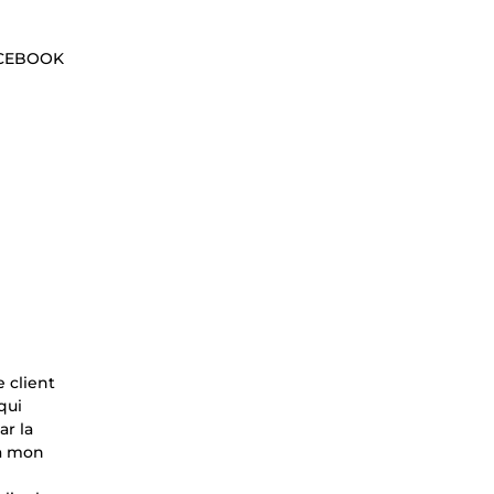
ACEBOOK
 client
qui
ar la
 à mon