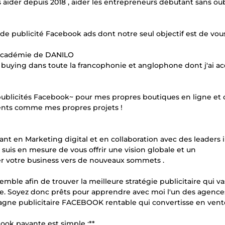
ider depuis 2018 , aider les entrepreneurs débutant sans oub
e publicité Facebook ads dont notre seul objectif est de vou
 Académie de DANILO
uying dans toute la francophonie et anglophone dont j'ai ac
ublicités Facebook~ pour mes propres boutiques en ligne et c
lients comme mes propres projets !
nt en Marketing digital et en collaboration avec des leaders 
uis en mesure de vous offrir une vision globale et un
 votre business vers de nouveaux sommets .
semble afin de trouver la meilleure stratégie publicitaire qui va
ne. Soyez donc prêts pour apprendre avec moi l'un des agence
e publicitaire FACEBOOK rentable qui convertisse en vente
ook payante est simple :**