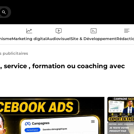
phisme
Marketing digital
Audiovisuel
Site & Développement
Rédacti
publicitaires
it, service , formation ou coaching avec