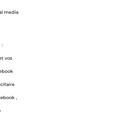
tal media
 :
et vos
cebook
citaire
cebook ,
e