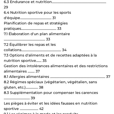
6.3 Endurance et nutrition.......................................................................
29
6.4 Nutrition sportive pour les sports
d'équipe......................................... 31
Planification de repas et stratégies
pratiques.............................................. 33
7.1 Élaboration d'un plan alimentaire
...................................................... 33
7.2 Équilibrer les repas et les
collations.................................................... 34
7.3 Options d'aliments et de recettes adaptées à la
nutrition sportive....... 35
Gestion des intolérances alimentaires et des restrictions
alimentaires ......... 37
8.1 Allergies alimentaires ........................................................................ 37
8.2 Régimes spéciaux (végétarien, végétalien, sans
gluten, etc.)................ 38
8.3 Supplémentation pour compenser les carences
.................................. 39
Les pièges à éviter et les idées fausses en nutrition
sportive ........................ 42
9.1 Les régimes à la mode et les produits