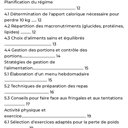
Planification du régime
................................................................................... 12
4.1 Détermination de l'apport calorique nécessaire pour
perdre 10 kg ...... 12
4.2 Répartition des macronutriments (glucides, protéines,
lipides) ............ 12
4.3 Choix d'aliments sains et équilibrés
....................................................... 13
4.4 Gestion des portions et contrôle des
portions....................................... 14
Stratégies de gestion de
l'alimentation........................................................... 15
5.1 Élaboration d'un menu hebdomadaire
.................................................. 15
5.2 Techniques de préparation des repas
.................................................... 16
5.3 Conseils pour faire face aux fringales et aux tentations
........................ 17
Activité physique et
exercice........................................................................... 19
6.1 Sélection d'exercices adaptés pour la perte de poids
............................ 19