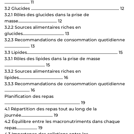
............................ 11
3.2 Glucides .................................................................................................. 12
3.2.1 Rôles des glucides dans la prise de
masse........................................... 12
3.2.2 Sources alimentaires riches en
glucides.............................................. 13
3.2.3 Recommandations de consommation quotidienne
............................ 13
3.3 Lipides..................................................................................................... 15
3.3.1 Rôles des lipides dans la prise de masse
............................................. 15
3.3.2 Sources alimentaires riches en
lipides................................................. 16
3.3.3 Recommandations de consommation quotidienne
............................ 16
Planification des repas
.................................................................................... 19
4.1 Répartition des repas tout au long de la
journée................................... 19
4.2 Équilibre entre les macronutriments dans chaque
repas....................... 19
4.3 Importance des collations entre les