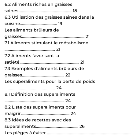
6.2 Aliments riches en graisses
saines.......................................................... 18
6.3 Utilisation des graisses saines dans la
cuisine........................................ 19
Les aliments brûleurs de
graisses.................................................................... 21
7.1 Aliments stimulant le métabolisme
....................................................... 21
7.2 Aliments favorisant la
satiété................................................................. 21
7.3 Exemples d'aliments brûleurs de
graisses.............................................. 22
Les superaliments pour la perte de poids
....................................................... 24
8.1 Définition des superaliments
................................................................. 24
8.2 Liste des superaliments pour
maigrir..................................................... 24
8.3 Idées de recettes avec des
superaliments.............................................. 26
Les pièges à éviter ...........................................................................................