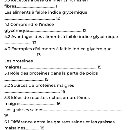
fibres............................................ 11
Les aliments à faible indice glycémique
.......................................................... 12
4.1 Comprendre l'indice
glycémique............................................................ 12
4.2 Avantages des aliments à faible indice glycémique
............................... 13
4.3 Exemples d'aliments à faible indice glycémique
.................................... 13
Les protéines
maigres...................................................................................... 15
5.1 Rôle des protéines dans la perte de poids
............................................. 15
5.2 Sources de protéines maigres
................................................................ 15
5.3 Idées de recettes riches en protéines
maigres....................................... 16
Les graisses saines...........................................................................................
18
6.1 Différence entre les graisses saines et les graisses
malsaines................ 18