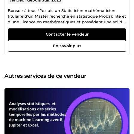
Bonsoir à tous ! Je suis un Statisticien mathématicien
titulaire d'un Master recherche en statistique Probabilité et
d'une Licence en mathématiques et possédant une solide
expertise en mathématiques et en statistiques, avec cinq
années d'expérience dans ce domaine. Mon rôle implique
Contacter le vendeur
probablement l'application de techniques mathématiques
et statistiques pour résoudre des problèmes complexes,
En savoir plus
analyser des données et extraire des informations
significatives. Voici quelques éléments clés qui pourraient
décrire mon profil : Compétences Techniques •
Mathématiques Avancées : Connaissances approfondies
en algèbre linéaire, calcul, probabilités et théories des
Autres services de ce vendeur
nombres. • Analyse des Données : Capacité à manipuler et
analyser de grands ensembles de données en utilisant des
outils statistiques et logiciels dédiés. • Programmation :
Compétence dans des langages de programmation
comme R, Python, Matlab et Excel, utilisés pour l'analyse
des données et la modélisation statistique. Expérience
Pratique • Projets Réels : Expérience dans la conduite de
projets de recherche ou d'analyse de données, appliquant
des techniques mathématiques et statistiques pour
résoudre des problèmes spécifiques. • Consultation et