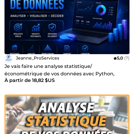
Jeanne_ProServices
5,0
(7)
Je vais faire une analyse statistique/
économétrique de vos données avec Python,
À partir de 18,82 $US
STATA, SPSS ou SQL