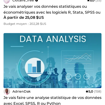
Clotaire_free
5,0
(33)
Je vais analyser vos données statistiques ou
économétriques avec les logiciels R, Stata, SPSS ou
À partir de 25,08 $US
Excel
Budget moyen : 202,28 $US
AdrienDak
5,0
(158)
Je vais faire une analyse statistique de vos données
avec Excel, SPSS, R ou Python