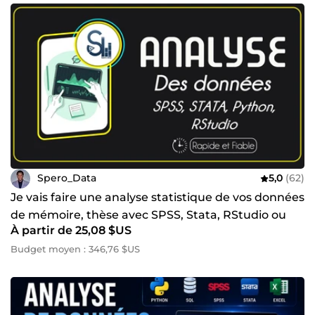
Spero_Data
5,0
(62)
Je vais faire une analyse statistique de vos données
de mémoire, thèse avec SPSS, Stata, RStudio ou
À partir de 25,08 $US
Python
Budget moyen : 346,76 $US