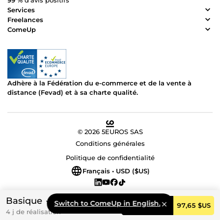
99 %
d’avis positifs
Services
Freelances
ComeUp
Adhère à la Fédération du e-commerce et de la vente à
distance (Fevad) et à sa charte qualité.
© 2026 5EUROS SAS
Conditions générales
Politique de confidentialité
Français • USD ($US)
Basique
Switch to ComeUp in English.
Commander
97,65 $US
4 j de réalisation