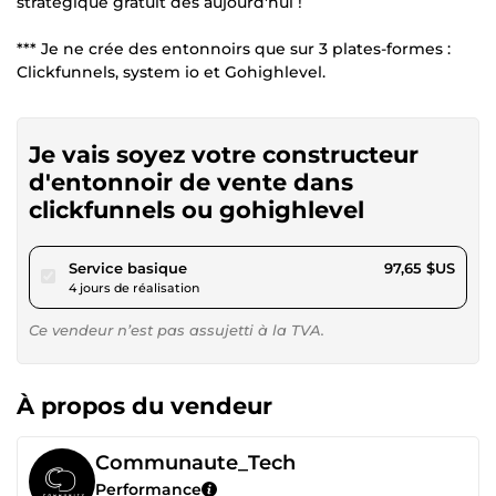
stratégique gratuit dès aujourd'hui !
*** Je ne crée des entonnoirs que sur 3 plates-formes :
Clickfunnels, system io et Gohighlevel.
Je vais soyez votre constructeur
d'entonnoir de vente dans
clickfunnels ou gohighlevel
pour 90,00 $US
Service basique
97,65 $US
4 jours de réalisation
Ce vendeur n’est pas assujetti à la TVA.
À propos du vendeur
Communaute_Tech
Performance