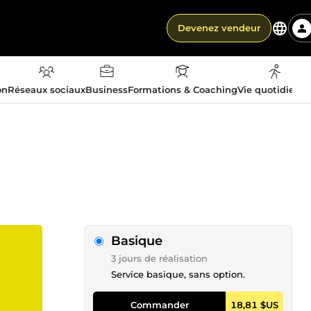
Devenez vendeur
on
Réseaux sociaux
Business
Formations & Coaching
Vie quotidienn
Basique
3 jours de réalisation
Service basique, sans option.
Commander
18,81 $US