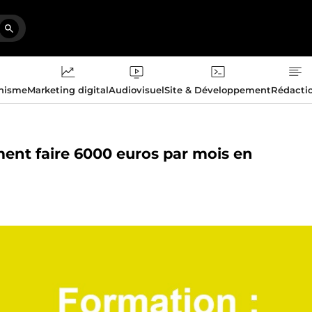
phisme
Marketing digital
Audiovisuel
Site & Développement
Rédacti
ment faire 6000 euros par mois en