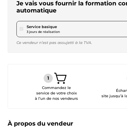
Je vais vous fournir la formation 
automatique
pour 17,34 $US
Service basique
3 jours de réalisation
Ce vendeur n’est pas assujetti à la TVA.
Commandez le
Échan
service de votre choix
site jusqu’à l
à l’un de nos vendeurs
À propos du vendeur